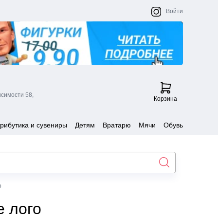
Войти
исимости 58,
Корзина
рибутика и сувениры
Детям
Вратарю
Мячи
Обувь
о
е лого