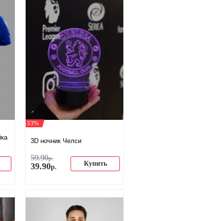
-33%
йка
3D ночник Челси
59
.
90
р.
Купить
39
.
90
р.