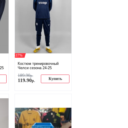
-37%
Костюм тренировочный
25
Челси сезона 24-25
189
.
90
р.
Купить
119
.
90
р.