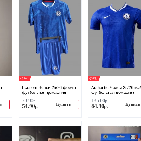
-31%
-37%
а
Econom Челси 25/26 форма
Authentic Челси 25/26 ма
футбольная домашняя
футбольная домашняя
79
.
90
135
.
00
р.
р.
ь
Купить
Купить
54
.
90
84
.
90
р.
р.