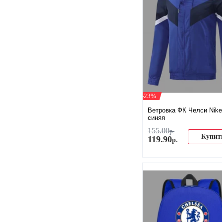
-23%
Ветровка ФК Челси Nike
синяя
155
.
00
р.
Купит
119
.
90
р.