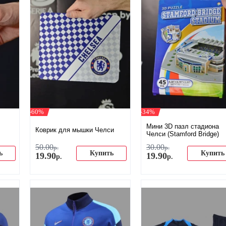
-60%
-34%
Мини 3D пазл стадиона
Коврик для мышки Челси
Челси (Stamford Bridge)
50
.
00
30
.
00
р.
р.
ь
Купить
Купить
19
.
90
19
.
90
р.
р.