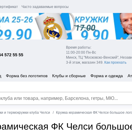
ертификат
Часто задаваемые вопросы
Время работы:
11:00-20:00 Пн-Вс
44 572 55 55
Минск, ТЦ "Московско-Венский", Незав
3-й этаж, магазин 349.
Как проехать
д
Форма без логотипов
Клубы и сборные
Форма и одежда
Ат
ки и термокружки клуба Челси
Кружка керамическая ФК Челси большое лог
рамическая ФК Челси большо