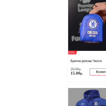
-25%
Брелок-рюкзак Челси
20
.
00
р.
Купит
15
.
00
р.