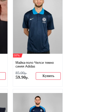
-30%
Майка-поло Челси темно
синяя Adidas
85
.
00
р.
Купить
59
.
90
р.