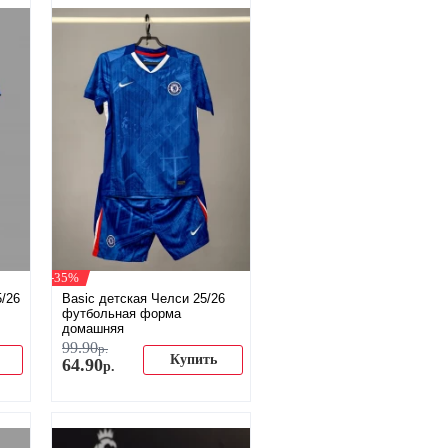
-35%
/26
Basic детская Челси 25/26
футбольная форма
домашняя
99
.
90
р.
Купить
64
.
90
р.