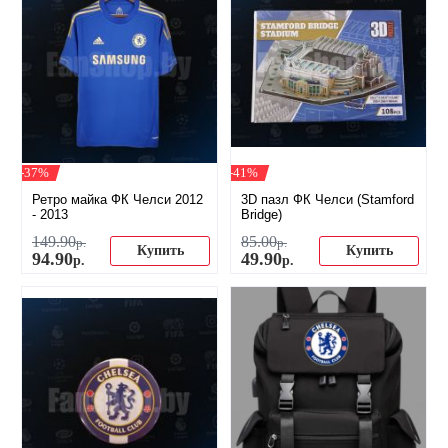
-37%
-41%
Ретро майка ФК Челси 2012
3D пазл ФК Челси (Stamford
- 2013
Bridge)
149
.
90
85
.
00
р.
р.
Купить
Купить
94
.
90
49
.
90
р.
р.