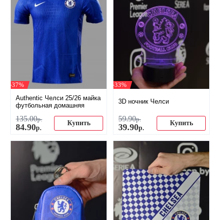
-37%
-33%
Authentic Челси 25/26 майка
3D ночник Челси
футбольная домашняя
135
.
00
59
.
90
р.
р.
Купить
Купить
84
.
90
39
.
90
р.
р.