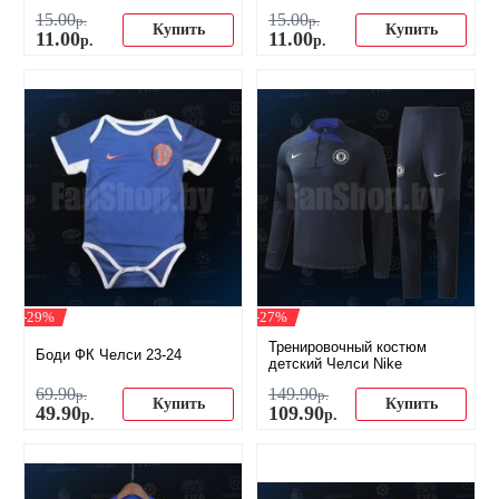
15
.
00
15
.
00
р.
р.
Купить
Купить
11
.
00
11
.
00
р.
р.
-29%
-27%
Тренировочный костюм
Боди ФК Челси 23-24
детский Челси Nike
69
.
90
149
.
90
р.
р.
Купить
Купить
49
.
90
109
.
90
р.
р.