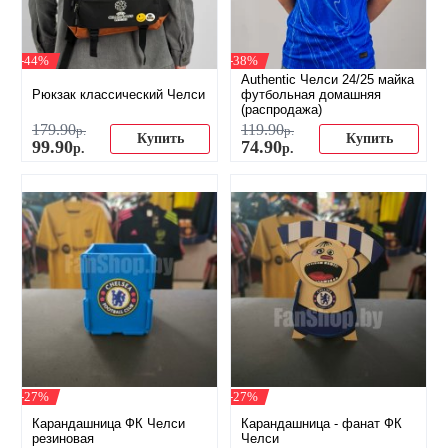
-44%
-38%
Authentic Челси 24/25 майка
Рюкзак классический Челси
футбольная домашняя
(распродажа)
179
.
90
119
.
90
р.
р.
Купить
Купить
99
.
90
74
.
90
р.
р.
-27%
-27%
Карандашница ФК Челси
Карандашница - фанат ФК
резиновая
Челси