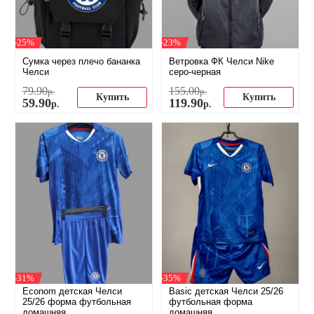
-25%
-23%
Сумка через плечо бананка
Ветровка ФК Челси Nike
Челси
серо-черная
79
.
90
155
.
00
р.
р.
Купить
Купить
59
.
90
119
.
90
р.
р.
-31%
-35%
Econom детская Челси
Basic детская Челси 25/26
25/26 форма футбольная
футбольная форма
домашняя
домашняя