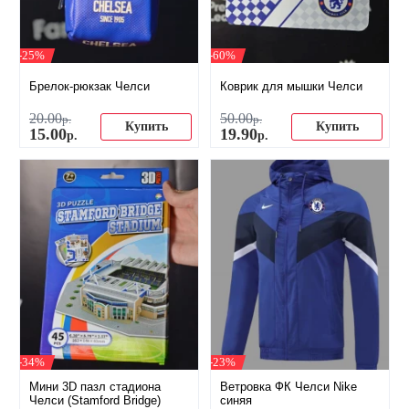
-25%
-60%
Брелок-рюкзак Челси
Коврик для мышки Челси
20
.
00
50
.
00
р.
р.
Купить
Купить
15
.
00
19
.
90
р.
р.
-34%
-23%
Мини 3D пазл стадиона
Ветровка ФК Челси Nike
Челси (Stamford Bridge)
синяя