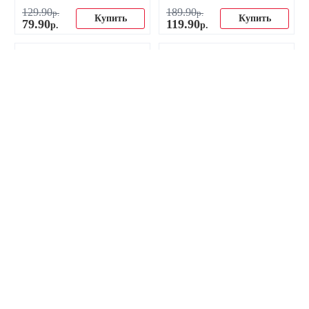
129
.
90
189
.
90
р.
р.
Купить
Купить
79
.
90
119
.
90
р.
р.
-27%
-33%
Гетры ФК Челси детские 22-
Гетры ФК Челси 22-23
23 домашние
домашние
26
.
00
36
.
00
р.
р.
Купить
Купить
19
.
00
24
.
00
р.
р.