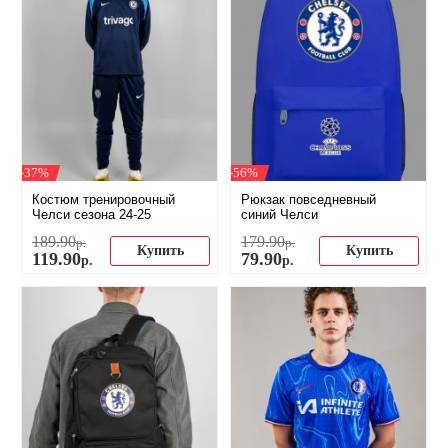
-37%
-56%
Костюм тренировочный
Рюкзак повседневный
Челси сезона 24-25
синий Челси
189
.
90
179
.
90
р.
р.
Купить
Купить
119
.
90
79
.
90
р.
р.