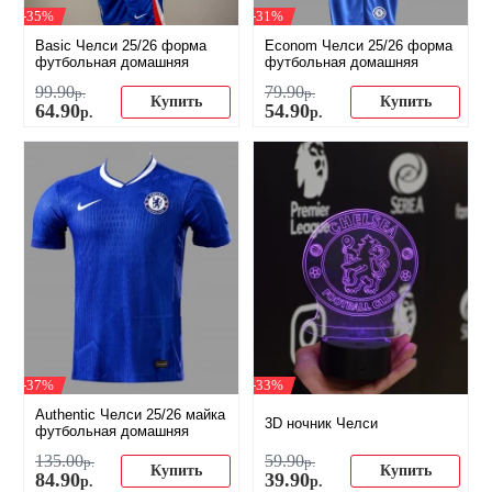
-35%
-31%
Basic Челси 25/26 форма
Econom Челси 25/26 форма
футбольная домашняя
футбольная домашняя
99
.
90
79
.
90
р.
р.
Купить
Купить
64
.
90
54
.
90
р.
р.
-37%
-33%
Authentic Челси 25/26 майка
3D ночник Челси
футбольная домашняя
135
.
00
59
.
90
р.
р.
Купить
Купить
84
.
90
39
.
90
р.
р.