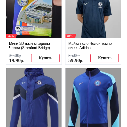
-34%
-30%
Мини 3D пазл стадиона
Майка-поло Челси темно
Челси (Stamford Bridge)
синяя Adidas
30
.
00
85
.
00
р.
р.
Купить
Купить
19
.
90
59
.
90
р.
р.