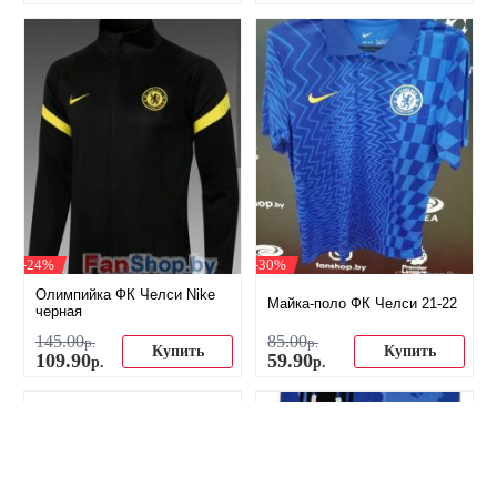
-24%
-30%
Олимпийка ФК Челси Nike
Майка-поло ФК Челси 21-22
черная
145
.
00
85
.
00
р.
р.
Купить
Купить
109
.
90
59
.
90
р.
р.