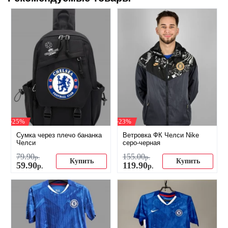
-25%
-23%
Сумка через плечо бананка
Ветровка ФК Челси Nike
Челси
серо-черная
79
.
90
155
.
00
р.
р.
Купить
Купить
59
.
90
119
.
90
р.
р.