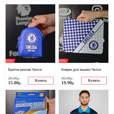
-25%
-60%
Брелок-рюкзак Челси
Коврик для мышки Челси
20
.
00
50
.
00
р.
р.
Купить
Купить
15
.
00
19
.
90
р.
р.