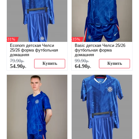
-31%
-35%
Econom детская Челси
Basic детская Челси 25/26
25/26 форма футбольная
футбольная форма
домашняя
домашняя
79
.
90
99
.
90
р.
р.
Купить
Купить
54
.
90
64
.
90
р.
р.