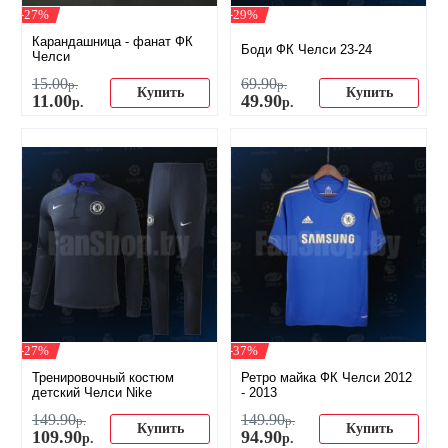
-27%
-29%
Карандашница - фанат ФК
Боди ФК Челси 23-24
Челси
15
.
00
69
.
90
р.
р.
Купить
Купить
11
.
00
49
.
90
р.
р.
-27%
-37%
Тренировочный костюм
Ретро майка ФК Челси 2012
детский Челси Nike
- 2013
149
.
90
149
.
90
р.
р.
Купить
Купить
109
.
90
94
.
90
р.
р.