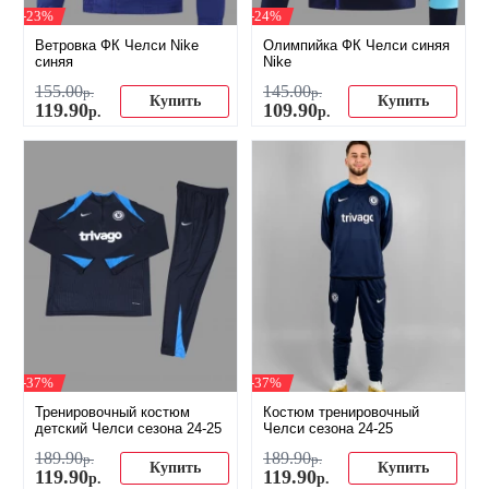
-23%
-24%
Ветровка ФК Челси Nike
Олимпийка ФК Челси синяя
синяя
Nike
155
.
00
145
.
00
р.
р.
Купить
Купить
119
.
90
109
.
90
р.
р.
-37%
-37%
Тренировочный костюм
Костюм тренировочный
детский Челси сезона 24-25
Челси сезона 24-25
189
.
90
189
.
90
р.
р.
Купить
Купить
119
.
90
119
.
90
р.
р.