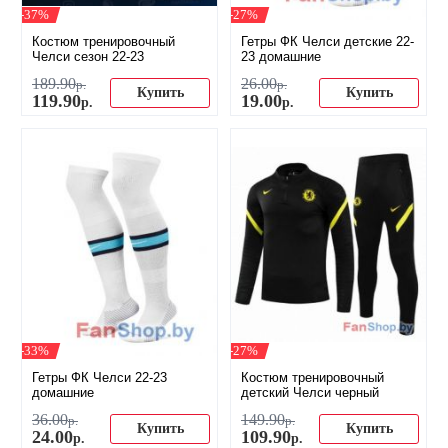
-37%
-27%
Костюм тренировочный
Гетры ФК Челси детские 22-
Челси сезон 22-23
23 домашние
189
.
90
26
.
00
р.
р.
Купить
Купить
119
.
90
19
.
00
р.
р.
-33%
-27%
Гетры ФК Челси 22-23
Костюм тренировочный
домашние
детский Челси черный
36
.
00
149
.
90
р.
р.
Купить
Купить
24
.
00
109
.
90
р.
р.