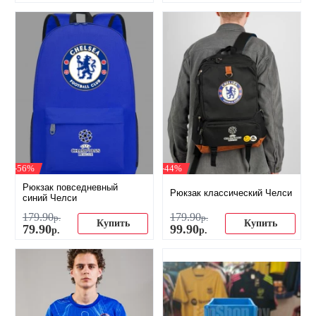
-56%
-44%
Рюкзак повседневный
Рюкзак классический Челси
синий Челси
179
.
90
179
.
90
р.
р.
Купить
Купить
79
.
90
99
.
90
р.
р.