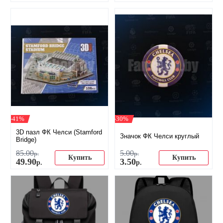
-41%
-30%
3D пазл ФК Челси (Stamford
Значок ФК Челси круглый
Bridge)
85
.
00
5
.
00
р.
р.
Купить
Купить
49
.
90
3
.
50
р.
р.