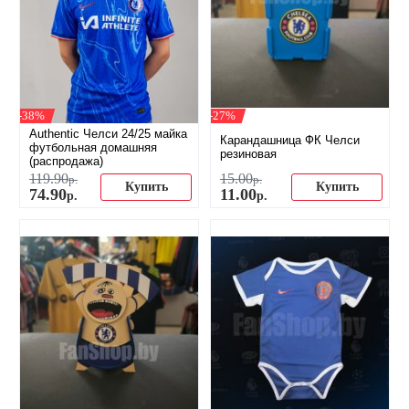
-38%
-27%
Authentic Челси 24/25 майка
Карандашница ФК Челси
футбольная домашняя
резиновая
(распродажа)
119
.
90
15
.
00
р.
р.
Купить
Купить
74
.
90
11
.
00
р.
р.