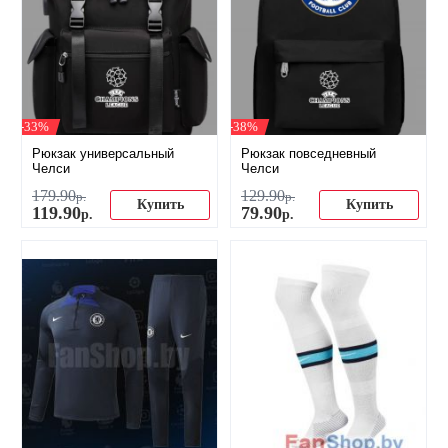
-33%
-38%
Рюкзак универсальный
Рюкзак повседневный
Челси
Челси
179
.
90
129
.
90
р.
р.
Купить
Купить
119
.
90
79
.
90
р.
р.