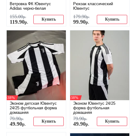
Ветровка ФК Ювентус
Рюкзак классический
Adidas черно-белая
Ювентус
155
.
00
179
.
90
р.
р.
Купить
Купить
119
.
90
99
.
90
р.
р.
-38%
-38%
Эконом детская Ювентус
Эконом Ювентус 24/25
24/25 футбольная форма
форма футбольная
домашняя
домашняя
79
.
90
79
.
90
р.
р.
Купить
Купить
49
.
90
49
.
90
р.
р.