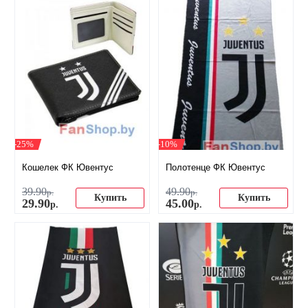
-25%
-10%
Кошелек ФК Ювентус
Полотенце ФК Ювентус
39
.
90
49
.
90
р.
р.
Купить
Купить
29
.
90
45
.
00
р.
р.