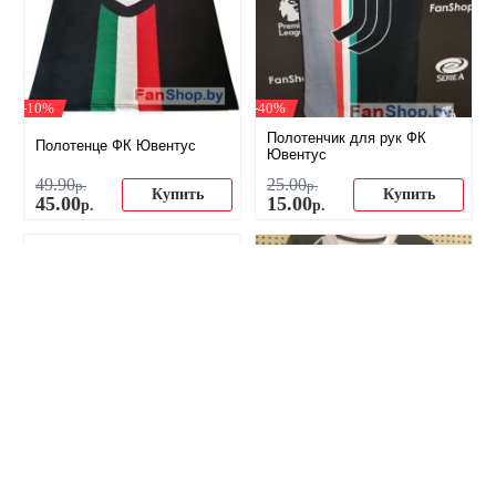
-10%
-40%
Полотенчик для рук ФК
Полотенце ФК Ювентус
Ювентус
49
.
90
25
.
00
р.
р.
Купить
Купить
45
.
00
15
.
00
р.
р.
-17%
-37%