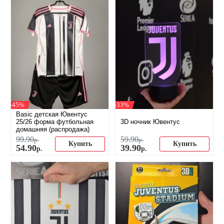
-45%
-33%
Basic детская Ювентус
25/26 форма футбольная
3D ночник Ювентус
домашняя (распродажа)
99
.
90
59
.
90
р.
р.
Купить
Купить
54
.
90
39
.
90
р.
р.