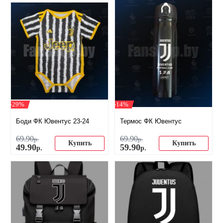
-29%
-14%
Боди ФК Ювентус 23-24
Термос ФК Ювентус
69
.
90
69
.
90
р.
р.
Купить
Купить
49
.
90
59
.
90
р.
р.