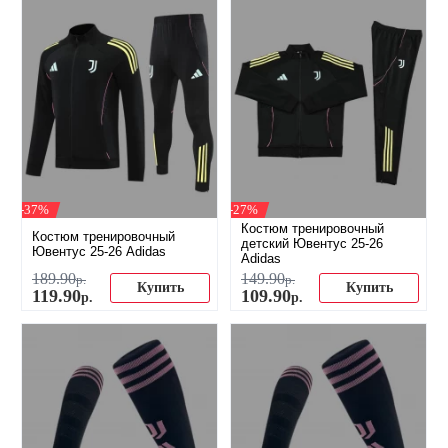
-37%
-27%
Костюм тренировочный
Костюм тренировочный
детский Ювентус 25-26
Ювентус 25-26 Adidas
Adidas
189
.
90
149
.
90
р.
р.
Купить
Купить
119
.
90
109
.
90
р.
р.