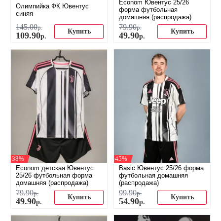
Econom Ювентус 25/26
Олимпийка ФК Ювентус
форма футбольная
синяя
домашняя (распродажа)
145
.
00
79
.
90
р.
р.
Купить
Купить
109
.
90
49
.
90
р.
р.
-38%
-45%
Econom детская Ювентус
Basic Ювентус 25/26 форма
25/26 футбольная форма
футбольная домашняя
домашняя (распродажа)
(распродажа)
79
.
90
99
.
90
р.
р.
Купить
Купить
49
.
90
54
.
90
р.
р.