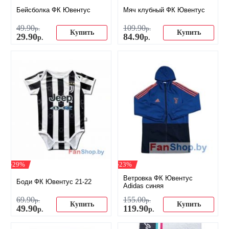
Бейсболка ФК Ювентус
Мяч клубный ФК Ювентус
49
.
90
109
.
90
р.
р.
Купить
Купить
29
.
90
84
.
90
р.
р.
-29%
-23%
Ветровка ФК Ювентус
Боди ФК Ювентус 21-22
Adidas синяя
69
.
90
155
.
00
р.
р.
Купить
Купить
49
.
90
119
.
90
р.
р.