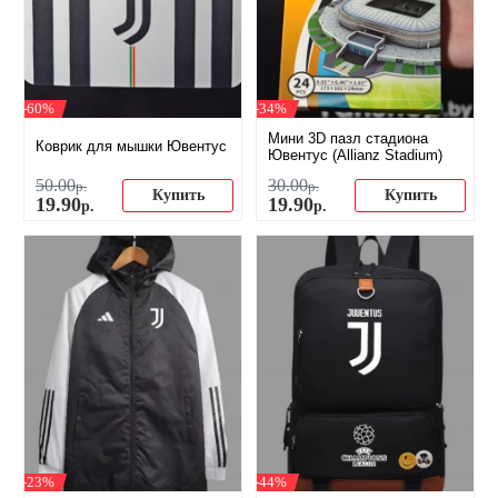
-60%
-34%
Мини 3D пазл стадиона
Коврик для мышки Ювентус
Ювентус (Allianz Stadium)
50
.
00
30
.
00
р.
р.
Купить
Купить
19
.
90
19
.
90
р.
р.
-23%
-44%