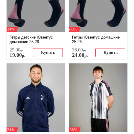
-34%
-33%
Гетры детские Ювентус
Гетры Ювентус домашние
домашние 25-26
25-26
29
.
00
36
.
00
р.
р.
Купить
Купить
19
.
00
24
.
00
р.
р.
-24%
-38%