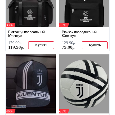
-33%
-38%
Рюкзак универсальный
Рюкзак повседневный
Ювентус
Ювентус
179
.
90
129
.
90
р.
р.
Купить
Купить
119
.
90
79
.
90
р.
р.
-40%
-23%