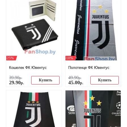
-25%
-10%
Кошелек ФК Ювентус
Полотенце ФК Ювентус
39
.
90
49
.
90
р.
р.
Купить
Купить
29
.
90
45
.
00
р.
р.