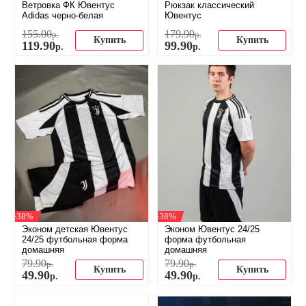
Ветровка ФК Ювентус
Рюкзак классический
Adidas черно-белая
Ювентус
155
.
00
179
.
90
р.
р.
Купить
Купить
119
.
90
99
.
90
р.
р.
-38%
-38%
Эконом детская Ювентус
Эконом Ювентус 24/25
24/25 футбольная форма
форма футбольная
домашняя
домашняя
79
.
90
79
.
90
р.
р.
Купить
Купить
49
.
90
49
.
90
р.
р.