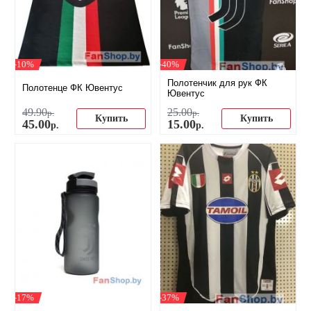
-10%
-40%
Полотенчик для рук ФК
Полотенце ФК Ювентус
Ювентус
49
.
90
25
.
00
р.
р.
Купить
Купить
45
.
00
15
.
00
р.
р.
-17%
-37%