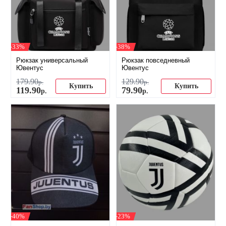
-33%
-38%
Рюкзак универсальный
Рюкзак повседневный
Ювентус
Ювентус
179
.
90
129
.
90
р.
р.
Купить
Купить
119
.
90
79
.
90
р.
р.
-40%
-23%