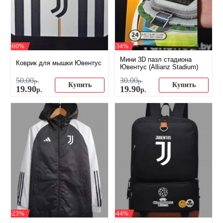
-60%
-34%
Мини 3D пазл стадиона
Коврик для мышки Ювентус
Ювентус (Allianz Stadium)
50
.
00
30
.
00
р.
р.
Купить
Купить
19
.
90
19
.
90
р.
р.
-23%
-44%