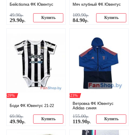
Бейсболка ФК Ювентус
Мяч клубный ФК Ювентус
49
.
90
109
.
90
р.
р.
Купить
Купить
29
.
90
84
.
90
р.
р.
-29%
-23%
Ветровка ФК Ювентус
Боди ФК Ювентус 21-22
Adidas синяя
69
.
90
155
.
00
р.
р.
Купить
Купить
49
.
90
119
.
90
р.
р.