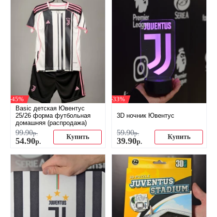
-45%
-33%
Basic детская Ювентус
25/26 форма футбольная
3D ночник Ювентус
домашняя (распродажа)
99
.
90
59
.
90
р.
р.
Купить
Купить
54
.
90
39
.
90
р.
р.