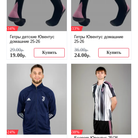
-34%
-33%
Гетры детские Ювентус
Гетры Ювентус домашние
домашние 25-26
25-26
29
.
00
36
.
00
р.
р.
Купить
Купить
19
.
00
24
.
00
р.
р.
-24%
-38%
Econom Ювентус 25/26