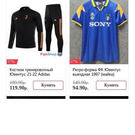
-37%
-37%
Костюм тренировочный
Ретро-форма ФК Ювентус
Ювентус 21-22 Adidas
выездная 1997 (майка)
189
.
90
149
.
90
р.
р.
Купить
Купить
119
.
90
94
.
90
р.
р.