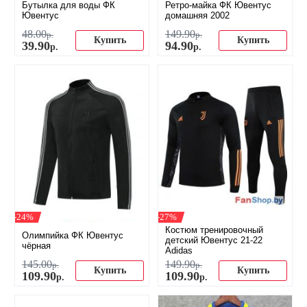
Бутылка для воды ФК
Ретро-майка ФК Ювентус
Ювентус
домашняя 2002
48
.
00
149
.
90
р.
р.
Купить
Купить
39
.
90
94
.
90
р.
р.
-24%
-27%
Костюм тренировочный
Олимпийка ФК Ювентус
детский Ювентус 21-22
чёрная
Adidas
145
.
00
149
.
90
р.
р.
Купить
Купить
109
.
90
109
.
90
р.
р.