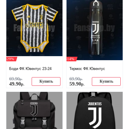
-29%
-14%
Боди ФК Ювентус 23-24
Термос ФК Ювентус
69
.
90
69
.
90
р.
р.
Купить
Купить
49
.
90
59
.
90
р.
р.