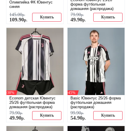
Олимпийка ФК Ювентус
форма футбольная
синяя
домашняя (распродажа)
145
.
00
79
.
90
р.
р.
Купить
Купить
109
.
90
49
.
90
р.
р.
-38%
-45%
Econom детская Ювентус
Basic Ювентус 25/26 форма
25/26 футбольная форма
футбольная домашняя
домашняя (распродажа)
(распродажа)
79
.
90
99
.
90
р.
р.
Купить
Купить
49
.
90
54
.
90
р.
р.