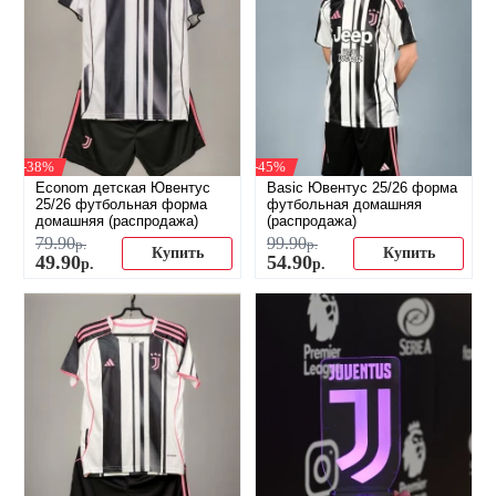
-38%
-45%
Econom детская Ювентус
Basic Ювентус 25/26 форма
25/26 футбольная форма
футбольная домашняя
домашняя (распродажа)
(распродажа)
79
.
90
99
.
90
р.
р.
Купить
Купить
49
.
90
54
.
90
р.
р.