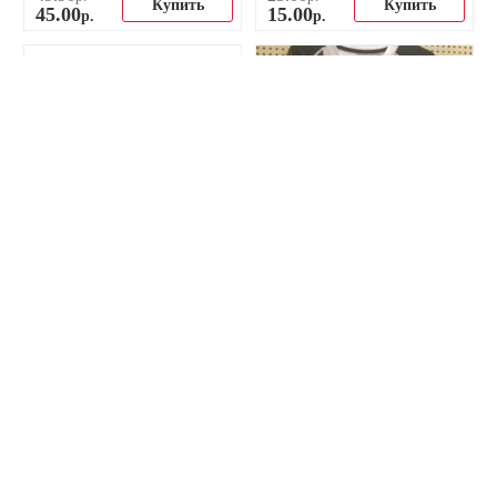
Купить
Купить
45
.
00
15
.
00
р.
р.
-17%
-37%
Бутылка для воды ФК
Ретро-майка ФК Ювентус
Ювентус
домашняя 2002
48
.
00
149
.
90
р.
р.
Купить
Купить
39
.
90
94
.
90
р.
р.