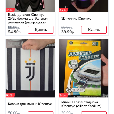
-45%
-33%
Basic детская Ювентус
25/26 форма футбольная
3D ночник Ювентус
домашняя (распродажа)
99
.
90
59
.
90
р.
р.
Купить
Купить
54
.
90
39
.
90
р.
р.
-60%
-34%
Мини 3D пазл стадиона
Коврик для мышки Ювентус
Ювентус (Allianz Stadium)
50
.
00
30
.
00
р.
р.