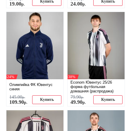
Купить
Купить
19
.
00
24
.
00
р.
р.
-24%
-38%
Econom Ювентус 25/26
Олимпийка ФК Ювентус
форма футбольная
синяя
домашняя (распродажа)
145
.
00
79
.
90
р.
р.
Купить
Купить
109
.
90
49
.
90
р.
р.