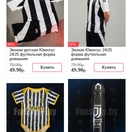
-38%
-38%
Эконом детская Ювентус
Эконом Ювентус 24/25
24/25 футбольная форма
форма футбольная
домашняя
домашняя
79
.
90
79
.
90
р.
р.
Купить
Купить
49
.
90
49
.
90
р.
р.