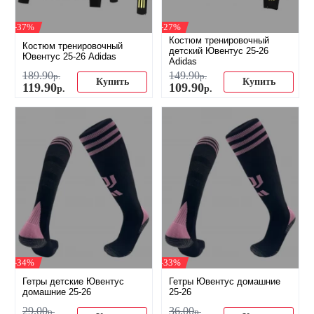
-37%
-27%
Костюм тренировочный
Костюм тренировочный
детский Ювентус 25-26
Ювентус 25-26 Adidas
Adidas
189
.
90
149
.
90
р.
р.
Купить
Купить
119
.
90
109
.
90
р.
р.
-34%
-33%
Гетры детские Ювентус
Гетры Ювентус домашние
домашние 25-26
25-26
29
.
00
36
.
00
р.
р.