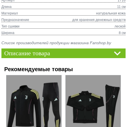
Артикул
1716
Длина
11 см
Материал
натуральная кожа
Предназначение
для хранения денежных средств
Тип сшивки
леской
Ширина
8 см
Список производителей продукции магазина Fanshop.by
Описание товара
Рекомендуемые товары