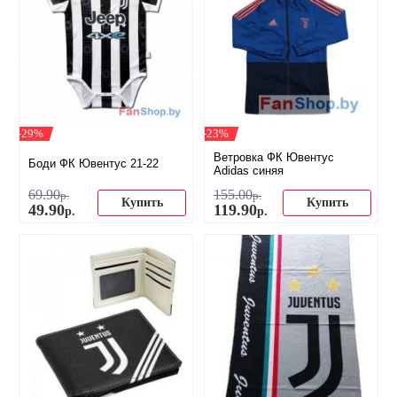
-29%
-23%
Ветровка ФК Ювентус
Боди ФК Ювентус 21-22
Adidas синяя
69
.
90
155
.
00
р.
р.
Купить
Купить
49
.
90
119
.
90
р.
р.