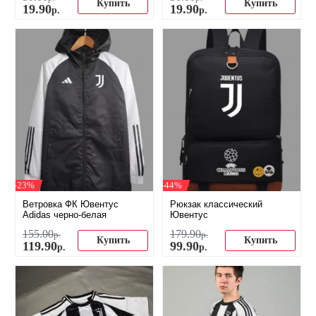
Купить
Купить
19
.
90
19
.
90
р.
р.
-23%
-44%
Ветровка ФК Ювентус
Рюкзак классический
Adidas черно-белая
Ювентус
155
.
00
179
.
90
р.
р.
Купить
Купить
119
.
90
99
.
90
р.
р.