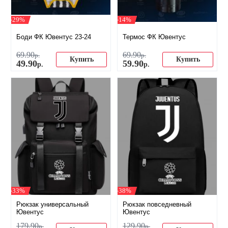
-29%
-14%
Боди ФК Ювентус 23-24
Термос ФК Ювентус
69
.
90
69
.
90
р.
р.
Купить
Купить
49
.
90
59
.
90
р.
р.
-33%
-38%
Рюкзак универсальный
Рюкзак повседневный
Ювентус
Ювентус
179
.
90
129
.
90
р.
р.