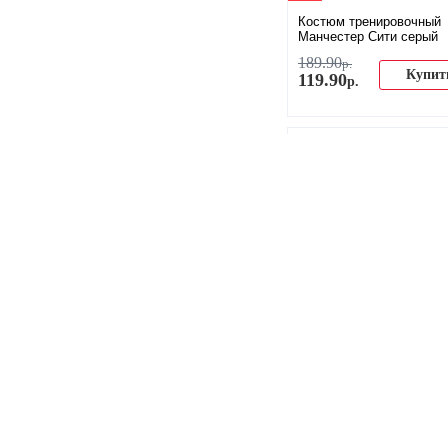
Костюм тренировочный
Манчестер Сити серый
189
.
90
р.
Купит
119
.
90
р.
-33%
3D ночник ФК Манчесте