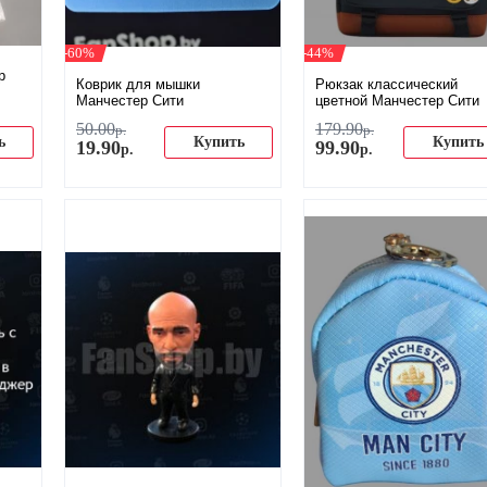
-60%
-44%
р
Коврик для мышки
Рюкзак классический
Манчестер Сити
цветной Манчестер Сити
50
.
00
179
.
90
р.
р.
ь
Купить
Купить
19
.
90
99
.
90
р.
р.