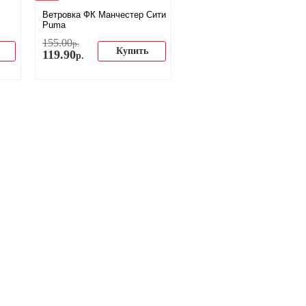
Ветровка ФК Манчестер Сити
Puma
155
.
00
р.
Купить
119
.
90
р.