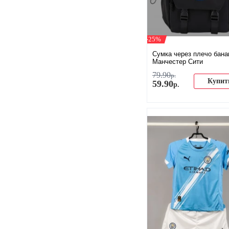
-25%
Сумка через плечо бана
Манчестер Сити
79
.
90
р.
Купит
59
.
90
р.