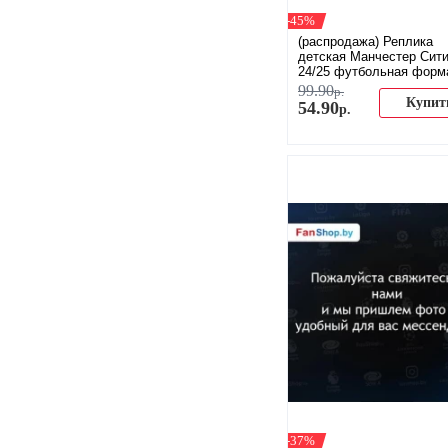
-45%
(распродажа) Реплика
детская Манчестер Сит
24/25 футбольная форм
домашняя
99
.
90
р.
Купит
54
.
90
р.
-37%