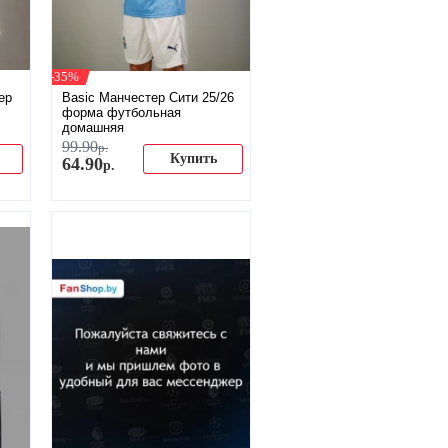
-35%
ер
Basic Манчестер Сити 25/26
форма футбольная
домашняя
99
.
90
р.
Купить
64
.
90
р.