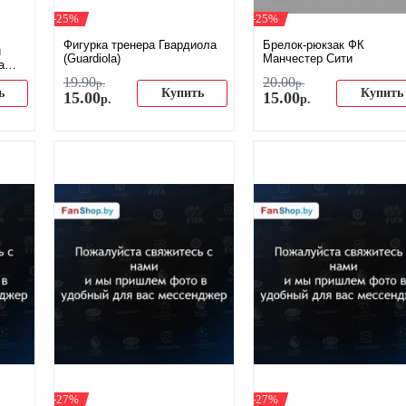
-25%
-25%
Фигурка тренера Гвардиола
Брелок-рюкзак ФК
и
(Guardiola)
Манчестер Сити
а
19
.
90
20
.
00
р.
р.
ь
Купить
Купить
15
.
00
15
.
00
р.
р.
-27%
-27%