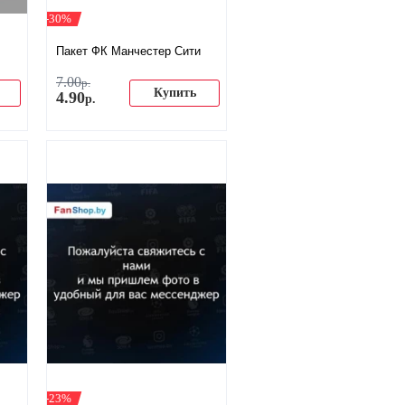
-30%
Пакет ФК Манчестер Сити
7
.
00
р.
Купить
4
.
90
р.
-23%