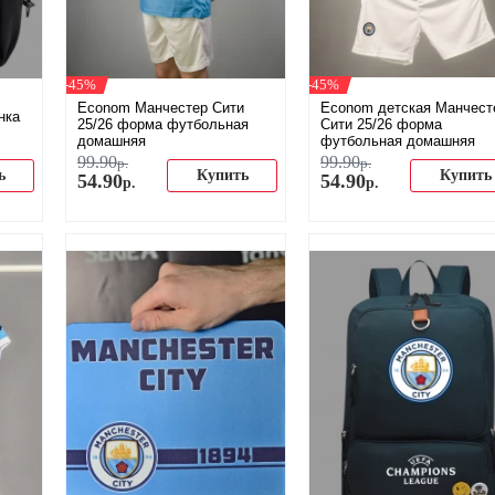
-45%
-45%
Econom Манчестер Сити
Econom детская Манчест
нка
25/26 форма футбольная
Сити 25/26 форма
домашняя
футбольная домашняя
99
.
90
99
.
90
р.
р.
ь
Купить
Купить
54
.
90
54
.
90
р.
р.