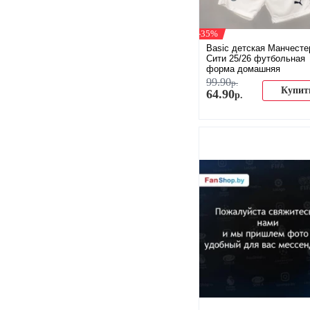
-35%
Basic детская Манчесте
Сити 25/26 футбольная
форма домашняя
99
.
90
р.
Купит
64
.
90
р.