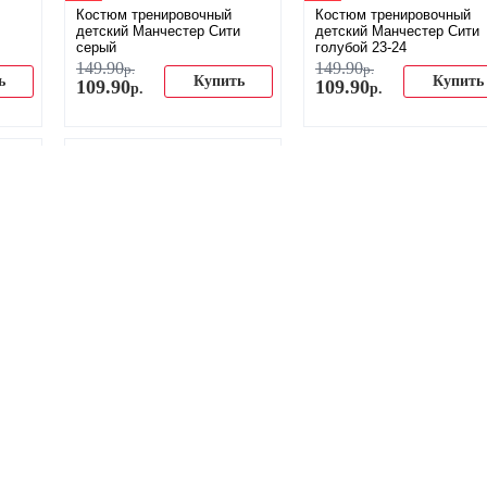
Костюм тренировочный
Костюм тренировочный
детский Манчестер Сити
детский Манчестер Сити
серый
голубой 23-24
149
.
90
149
.
90
р.
р.
ь
Купить
Купить
109
.
90
109
.
90
р.
р.
-17%
Кружка керамическая ФК
р