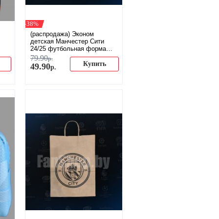
-38%
(распродажа) Эконом
детская Манчестер Сити
24/25 футбольная форма
домашняя
79
.
90
р.
Купить
49
.
90
р.