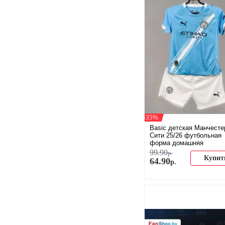
-35%
Basic детская Манчесте
Сити 25/26 футбольная
форма домашняя
99
.
90
р.
Купит
64
.
90
р.