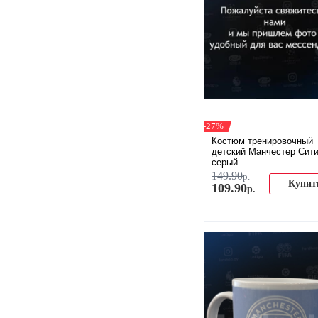
-27%
Костюм тренировочный
детский Манчестер Сит
серый
149
.
90
р.
Купит
109
.
90
р.