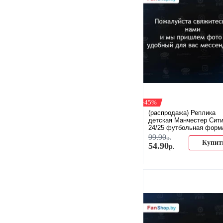
-45%
(распродажа) Реплика
детская Манчестер Сит
24/25 футбольная форм
домашняя
99
.
90
р.
Купит
54
.
90
р.