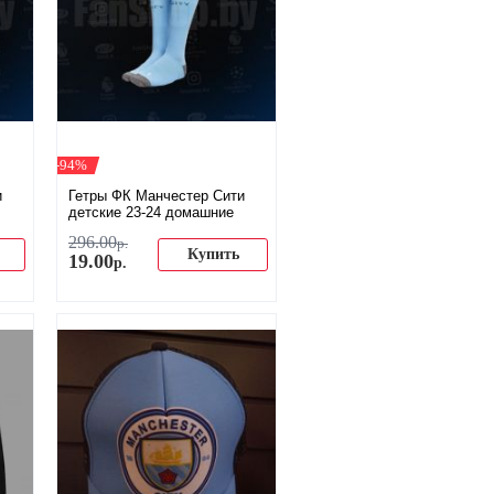
-94%
и
Гетры ФК Манчестер Сити
детские 23-24 домашние
296
.
00
р.
Купить
19
.
00
р.