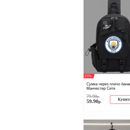
-25%
Сумка через плечо бана
Манчестер Сити
79
.
90
р.
Купит
59
.
90
р.