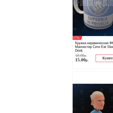
-17%
Кружка керамическая Ф
Манчестер Сити Eat Sle
Drink
18
.
00
р.
Купит
15
.
00
р.