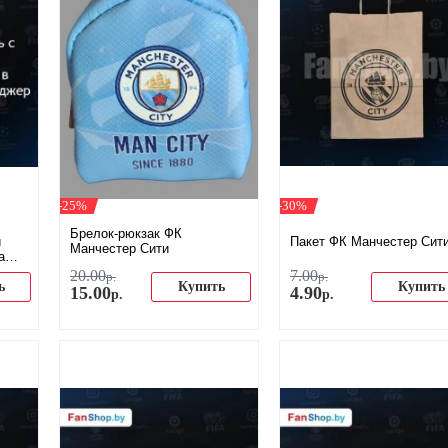
-25%
-30%
Брелок-рюкзак ФК
и
Пакет ФК Манчестер Сит
Манчестер Сити
а
20
.
00
7
.
00
р.
р.
ь
Купить
Купить
15
.
00
4
.
90
р.
р.