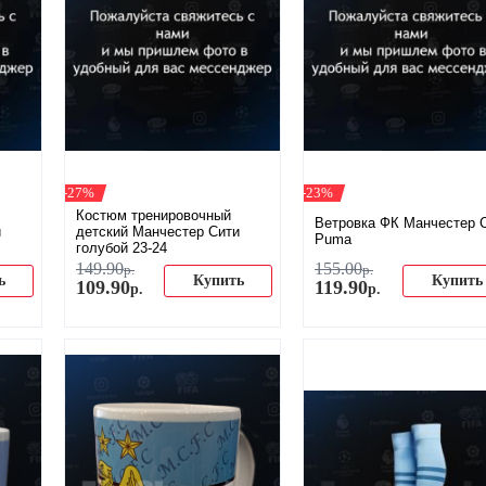
-27%
-23%
Костюм тренировочный
Ветровка ФК Манчестер 
и
детский Манчестер Сити
Puma
голубой 23-24
149
.
90
155
.
00
р.
р.
ь
Купить
Купить
109
.
90
119
.
90
р.
р.