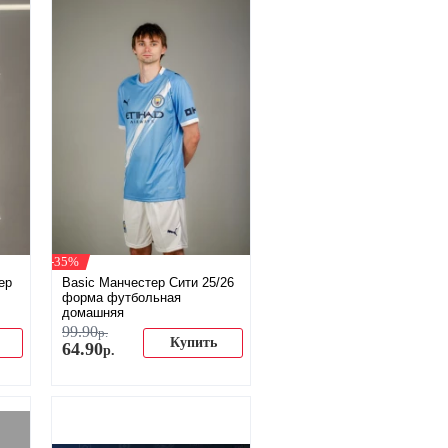
-35%
ер
Basic Манчестер Сити 25/26
форма футбольная
домашняя
99
.
90
р.
Купить
64
.
90
р.