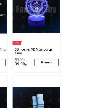
-33%
Сити
3D ночник ФК Манчестер
Сити
59
.
90
р.
Купить
39
.
90
р.