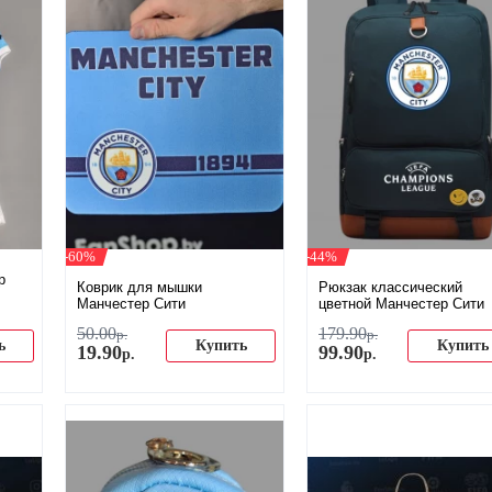
-60%
-44%
р
Коврик для мышки
Рюкзак классический
Манчестер Сити
цветной Манчестер Сити
50
.
00
179
.
90
р.
р.
ь
Купить
Купить
19
.
90
99
.
90
р.
р.