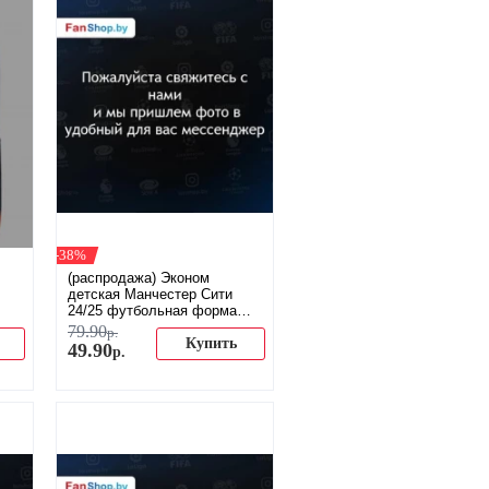
-38%
(распродажа) Эконом
детская Манчестер Сити
24/25 футбольная форма
домашняя
79
.
90
р.
Купить
49
.
90
р.