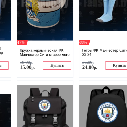
-17%
-33%
К
Кружка керамическая ФК
Гетры ФК Манчестер Сит
ep
Манчестер Сити старое лого
23-24
18
.
00
36
.
00
р.
р.
ь
Купить
Купить
15
.
00
24
.
00
р.
р.