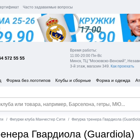
ертификат
Часто задаваемые вопросы
Время работы:
11:00-20:00 Пн-Вс
44 572 55 55
Минск, ТЦ "Московско-Венский", Незав
3-й этаж, магазин 349.
Как проехать
д
Форма без логотипов
Клубы и сборные
Форма и одежда
Ат
ти
Фигурки клуба Манчестер Сити
Фигурка тренера Гвардиола (Guardiola
енера Гвардиола (Guardiola)