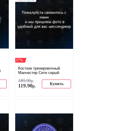
-37%
Костюм тренировочный
и
Манчестер Сити серый
189
.
90
р.
Купить
119
.
90
р.