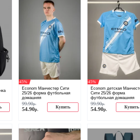
-45%
-45%
Econom Манчестер Сити
Econom детская Манчест
нка
25/26 форма футбольная
Сити 25/26 форма
домашняя
футбольная домашняя
99
.
90
99
.
90
р.
р.
ь
Купить
Купить
54
.
90
54
.
90
р.
р.