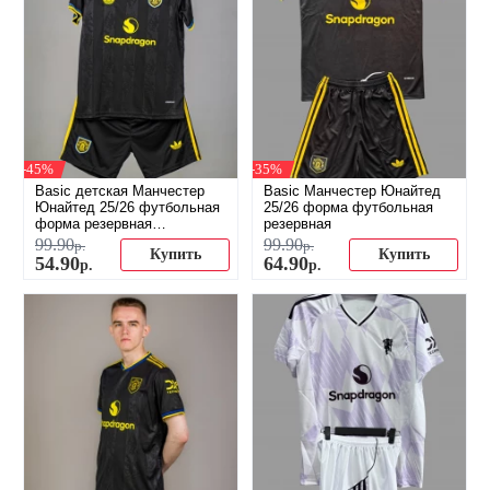
-45%
-35%
Basic детская Манчестер
Basic Манчестер Юнайтед
Юнайтед 25/26 футбольная
25/26 форма футбольная
форма резервная
резервная
(распродажа)
99
.
90
99
.
90
р.
р.
Купить
Купить
54
.
90
64
.
90
р.
р.