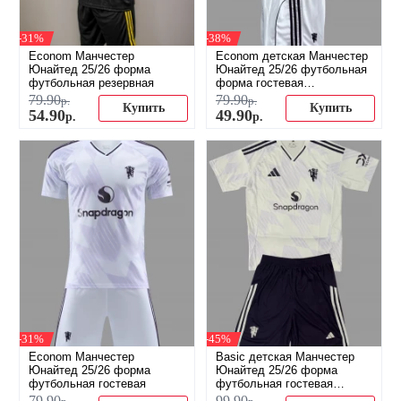
-31%
-38%
Econom Манчестер
Econom детская Манчестер
Юнайтед 25/26 форма
Юнайтед 25/26 футбольная
футбольная резервная
форма гостевая
(распродажа)
79
.
90
79
.
90
р.
р.
Купить
Купить
54
.
90
49
.
90
р.
р.
-31%
-45%
Econom Манчестер
Basic детская Манчестер
Юнайтед 25/26 форма
Юнайтед 25/26 форма
футбольная гостевая
футбольная гостевая
(распродажа)
79
.
90
99
.
90