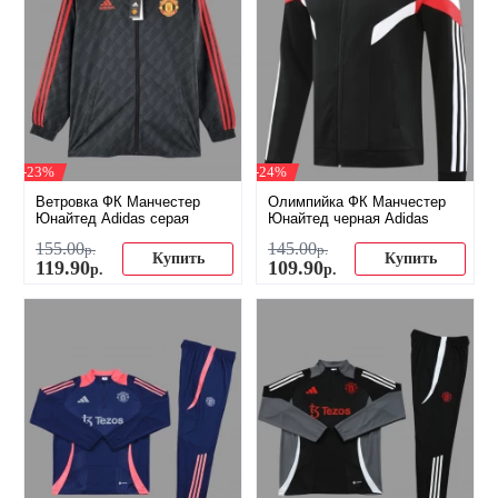
-23%
-24%
Ветровка ФК Манчестер
Олимпийка ФК Манчестер
Юнайтед Adidas серая
Юнайтед черная Adidas
155
.
00
145
.
00
р.
р.
Купить
Купить
119
.
90
109
.
90
р.
р.