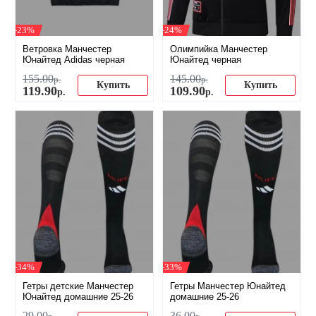
-23%
-24%
Ветровка Манчестер
Олимпийка Манчестер
Юнайтед Adidas черная
Юнайтед черная
155
.
00
145
.
00
р.
р.
Купить
Купить
119
.
90
109
.
90
р.
р.
-34%
-33%
Гетры детские Манчестер
Гетры Манчестер Юнайтед
Юнайтед домашние 25-26
домашние 25-26
29
.
00
36
.
00