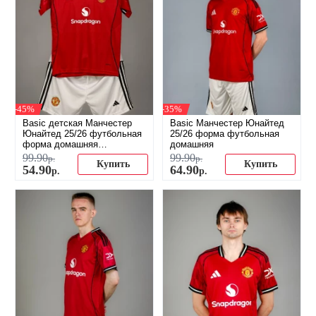
-45%
-35%
Basic детская Манчестер
Basic Манчестер Юнайтед
Юнайтед 25/26 футбольная
25/26 форма футбольная
форма домашняя
домашняя
(распродажа)
99
.
90
99
.
90
р.
р.
Купить
Купить
54
.
90
64
.
90
р.
р.