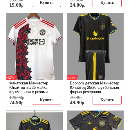
р.
р.
Купить
Купить
19
.
00
24
.
00
р.
р.
-42%
-38%
Фанатская Манчестер
Econom детская Манчестер
Юнайтед 25/26 майка
Юнайтед 25/26 футбольная
футбольная с розами
форма резервная
(распродажа)
129
.
90
79
.
90
р.
р.
Купить
Купить
74
.
90
49
.
90
р.
р.