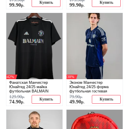
р.
р.
Купить
Купить
99
.
90
99
.
90
р.
р.
-42%
-38%
Фанатская Манчестер
Эконом Манчестер
Юнайтед 24/25 майка
Юнайтед 24/25 форма
футбольная BALMAIN
футбольная гостевая
129
.
90
79
.
90
р.
р.
Купить
Купить
74
.
90
49
.
90
р.
р.