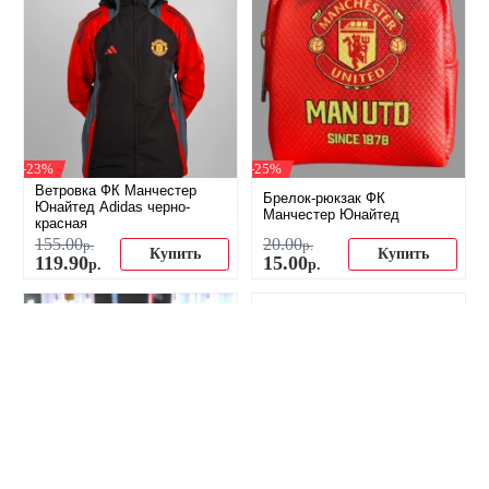
-23%
-25%
Ветровка ФК Манчестер
Брелок-рюкзак ФК
Юнайтед Adidas черно-
Манчестер Юнайтед
красная
155
.
00
20
.
00
р.
р.
Купить
Купить
119
.
90
15
.
00
р.
р.