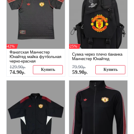
-42%
-25%
Фанатская Манчестер
Сумка через плечо бананка
Юнайтед майка футбольная
Манчестер Юнайтед
черно-красная
129
.
90
79
.
90
р.
р.
Купить
Купить
74
.
90
59
.
90
р.
р.