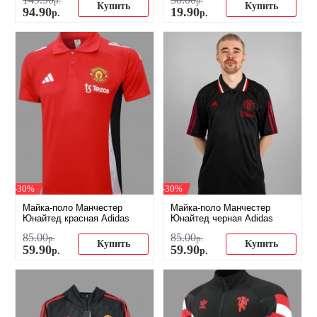
р.
р.
Купить
Купить
94
.
90
19
.
90
р.
р.
-30%
-30%
Майка-поло Манчестер
Майка-поло Манчестер
Юнайтед красная Adidas
Юнайтед черная Adidas
85
.
00
85
.
00
р.
р.
Купить
Купить
59
.
90
59
.
90
р.
р.