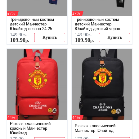
-27%
-27%
Тренировочный костюм
Тренировочный костюм
детский Манчестер
детский Манчестер
Юнайтед сезона 24-25
Юнайтед детский черно-
серый
149
.
90
149
.
90
р.
р.
Купить
Купить
109
.
90
109
.
90
р.
р.
-44%
-44%
Рюкзак классический
Рюкзак классический
красный Манчестер
Манчестер Юнайтед
Юнайтед
179
.
90
179
.
90