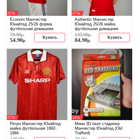
-31%
-37%
Econom Манчестер
Authentic Манчестер
Юнайтед 25/26 форма
Юнайтед 25/26 майка
футбольная домашняя
футбольная домашняя
79
.
90
135
.
00
р.
р.
Купить
Купить
54
.
90
84
.
90
р.
р.
-37%
-34%
Ретро Манчестер Юнайтед
Мини 3D пазл стадиона
майка футбольная 1992-
Манчестер Юнайтед (Old
1994
Trafford)
149
.
90
30
.
00