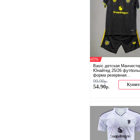
-45%
Basic детская Манчесте
Юнайтед 25/26 футболь
форма резервная
(распродажа)
99
.
90
р.
Купит
54
.
90
р.