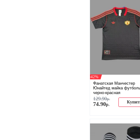
-42%
Фанатская Манчестер
Юнайтед майка футбол
черно-красная
129
.
90
р.
Купит
74
.
90
р.