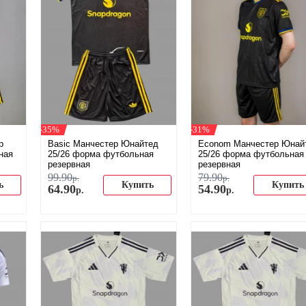
-35%
-31%
р
Basic Манчестер Юнайтед
Econom Манчестер Юнай
ная
25/26 форма футбольная
25/26 форма футбольная
резервная
резервная
99
.
90
79
.
90
р.
р.
ь
Купить
Купить
64
.
90
54
.
90
р.
р.