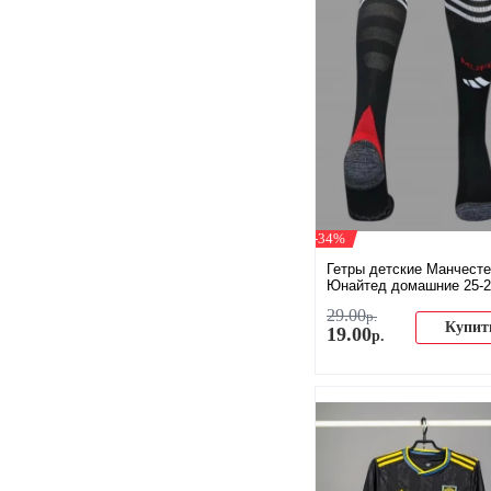
-34%
Гетры детские Манчест
Юнайтед домашние 25-2
29
.
00
р.
Купит
19
.
00
р.