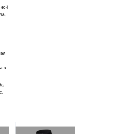
ьной
ла,
ная
а в
ба
с.