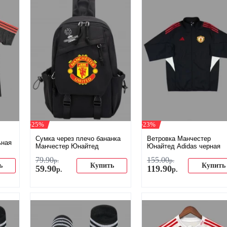
-25%
-23%
Сумка через плечо бананка
Ветровка Манчестер
ьная
Манчестер Юнайтед
Юнайтед Adidas черная
79
.
90
155
.
00
р.
р.
ь
Купить
Купить
59
.
90
119
.
90
р.
р.