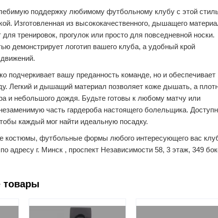
лебимую поддержку любимому футбольному клубу с этой стил
ой. Изготовленная из высококачественного, дышащего материа
 для тренировок, прогулок или просто для повседневной носки.
тью демонстрирует логотип вашего клуба, а удобный крой
 движений.
ко подчеркивает вашу преданность команде, но и обеспечивает
у. Легкий и дышащий материал позволяет коже дышать, а плот
ра и небольшого дождя. Будьте готовы к любому матчу или
 незаменимую часть гардероба настоящего болельщика. Доступн
тобы каждый мог найти идеальную посадку.
е костюмы, футбольные формы любого интересующего вас клу
о адресу г. Минск , проспект Независимости 58, 3 этаж, 349 бок
 товары