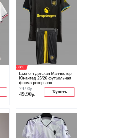
-38%
Econom детская Манчестер
Юнайтед 25/26 футбольная
форма резервная
(распродажа)
79
.
90
р.
Купить
49
.
90
р.