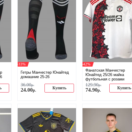
-33%
-42%
Фанатская Манчестер
ер
Гетры Манчестер Юнайтед
Юнайтед 25/26 майка
6
домашние 25-26
футбольная с розами
36
.
00
129
.
90
р.
р.
ь
Купить
Купить
24
.
00
74
.
90
р.
р.