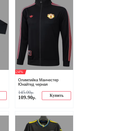
-24%
Олимпийка Манчестер
Юнайтед черная
145
.
00
р.
Купить
109
.
90
р.