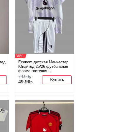
-38%
тед
Econom детская Манчестер
Юнайтед 25/26 футбольная
форма гостевая
(распродажа)
79
.
90
р.
Купить
49
.
90
р.