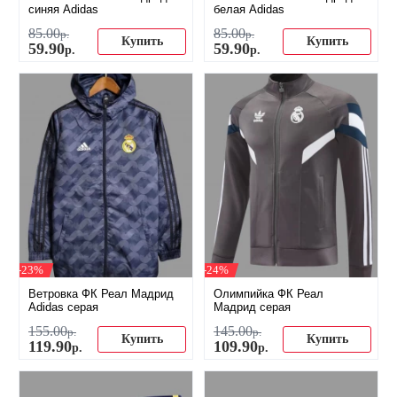
синяя Adidas
белая Adidas
85
.
00
85
.
00
р.
р.
Купить
Купить
59
.
90
59
.
90
р.
р.
-23%
-24%
Ветровка ФК Реал Мадрид
Олимпийка ФК Реал
Adidas серая
Мадрид серая
155
.
00
145
.
00
р.
р.
Купить
Купить
119
.
90
109
.
90
р.
р.