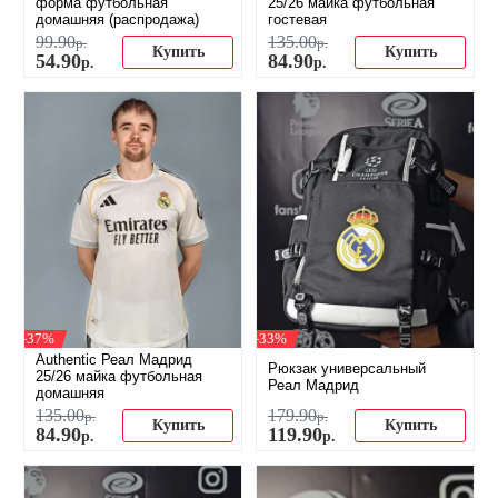
форма футбольная
25/26 майка футбольная
домашняя (распродажа)
гостевая
99
.
90
135
.
00
р.
р.
Купить
Купить
54
.
90
84
.
90
р.
р.
-37%
-33%
Authentic Реал Мадрид
Рюкзак универсальный
25/26 майка футбольная
Реал Мадрид
домашняя
135
.
00
179
.
90
р.
р.
Купить
Купить
84
.
90
119
.
90
р.
р.