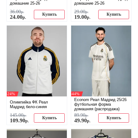
домашние 25-26
домашние 25-26
36
.
00
29
.
00
р.
р.
Купить
Купить
24
.
00
19
.
00
р.
р.
-24%
-44%
Econom Реал Мадрид 25/26
Олимпийка ФК Реал
футбольная форма
Мадрид бело-синяя
домашняя (распродажа)
145
.
00
89
.
90
р.
р.
Купить
Купить
109
.
90
49
.
90
р.
р.