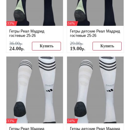
-33%
-34%
Гетры Реал Мадрид
Гетры детские Реал Мадрид
гостевые 25-26
гостевые 25-26
36
.
00
29
.
00
р.
р.
Купить
Купить
24
.
00
19
.
00
р.
р.
-33%
-34%
Гетры Реал Мадрид
Гетры детские Реал Мадрид