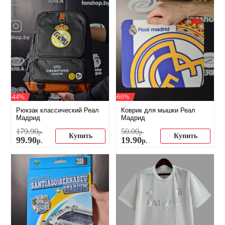
-44%
-60%
Рюкзак классический Реал
Коврик для мышки Реал
Мадрид
Мадрид
179
.
90
50
.
00
р.
р.
Купить
Купить
99
.
90
19
.
90
р.
р.