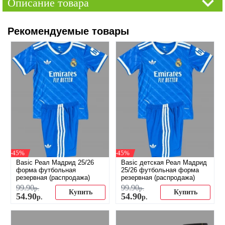
Описание товара
Рекомендуемые товары
-45%
-45%
Basic Реал Мадрид 25/26
Basic детская Реал Мадрид
форма футбольная
25/26 футбольная форма
резервная (распродажа)
резервная (распродажа)
99
.
90
99
.
90
р.
р.
Купить
Купить
54
.
90
54
.
90
р.
р.