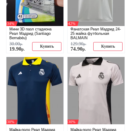
-34%
-42%
Мини 3D пазл стадиона
Фанатская Реал Мадрид 24-
Реал Мадрид (Santiago
25 майка футбольная
Bernabéu)
BALMAIN
30
.
00
129
.
90
р.
р.
Купить
Купить
19
.
90
74
.
90
р.
р.
-30%
-30%
Майка-поло Реал Мадрид
Майка-поло Реал Мадрид