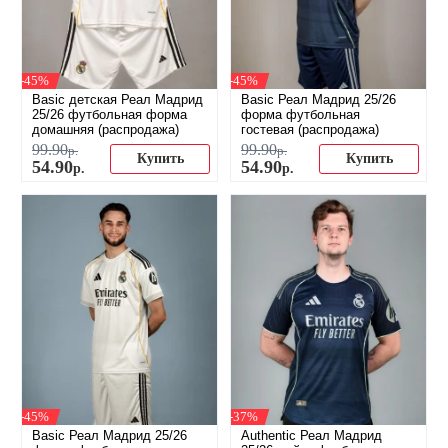
-45%
-45%
Basic детская Реал Мадрид
Basic Реал Мадрид 25/26
25/26 футбольная форма
форма футбольная
домашняя (распродажа)
гостевая (распродажа)
99
.
90
99
.
90
р.
р.
Купить
Купить
54
.
90
54
.
90
р.
р.
-45%
-37%
Basic Реал Мадрид 25/26
Authentic Реал Мадрид