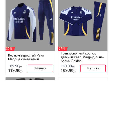
-37%
-27%
Тренировочный костюм
Костюм взрослый Реал
детский Реал Мадрид сине-
Мадрид сине-белый
белый Adidas
189
.
90
149
.
90
р.
р.
Купить
Купить
119
.
90
109
.
90
р.
р.