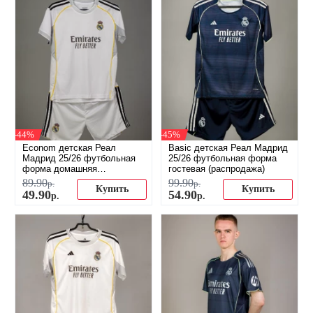
-44%
-45%
Econom детская Реал
Basic детская Реал Мадрид
Мадрид 25/26 футбольная
25/26 футбольная форма
форма домашняя
гостевая (распродажа)
(распродажа)
89
.
90
99
.
90
р.
р.
Купить
Купить
49
.
90
54
.
90
р.
р.