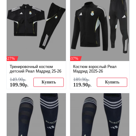
-27%
-37%
Тренировочный костюм
Костюм взрослый Реал
детский Реал Мадрид 25-26
Мадрид 2025-26
149
.
90
189
.
90
р.
р.
Купить
Купить
109
.
90
119
.
90
р.
р.