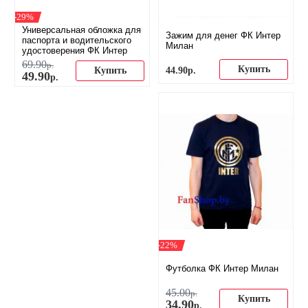
-29%
Универсальная обложка для
Зажим для денег ФК Интер
паспорта и водительского
Милан
удостоверения ФК Интер
69
.
90
р.
Купить
44
.
90
р.
Купить
49
.
90
р.
-22%
Футболка ФК Интер Милан
45
.
00
р.
Купить
34
.
90
р.