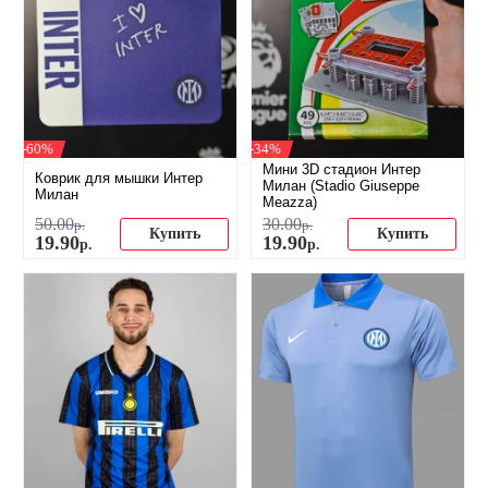
-60%
-34%
Мини 3D стадион Интер
Коврик для мышки Интер
Милан (Stadio Giuseppe
Милан
Meazza)
50
.
00
30
.
00
р.
р.
Купить
Купить
19
.
90
19
.
90
р.
р.