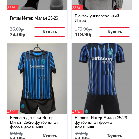
-33%
-33%
Рюкзак универсальный
Гетры Интер Милан 25-26
Интер
36
.
00
179
.
90
р.
р.
Купить
Купить
24
.
00
119
.
90
р.
р.
-45%
-45%
Econom детская Интер
Econom Интер Милан 25/26
Милан 25/26 футбольная
футбольная форма
форма домашняя
домашняя
99
.
90
99
.
90
р.
р.
Купить
Купить
54
.
90
54
.
90
р.
р.