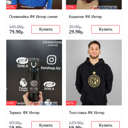
-45%
-25%
Олимпийка ФК Интер синяя
Кошелек ФК Интер
145
.
00
39
.
90
р.
р.
Купить
Купить
79
.
90
29
.
90
р.
р.
-14%
-46%
Термос ФК Интер
Толстовка ФК Интер
69
.
90
129
.
90
р.
р.
Купить
Купить
59
.
90
69
.
90
р.
р.