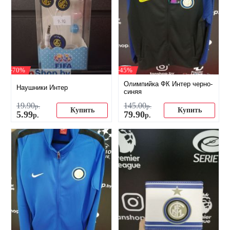
-70%
-45%
Олимпийка ФК Интер черно-
Наушники Интер
синяя
19
.
90
145
.
00
р.
р.
Купить
Купить
5
.
99
79
.
90
р.
р.