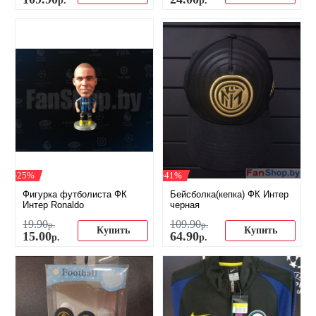
-25%
-41%
Фигурка футболиста ФК
Бейсболка(кепка) ФК Интер
Интер Ronaldo
черная
19
.
90
109
.
90
р.
р.
Купить
Купить
15
.
00
64
.
90
р.
р.