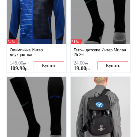
-24%
-21%
Олимпийка Интер
Гетры детские Интер Милан
двухцветная
25-26
145
.
00
24
.
00
р.
р.
Купить
Купить
109
.
90
19
.
00
р.
р.