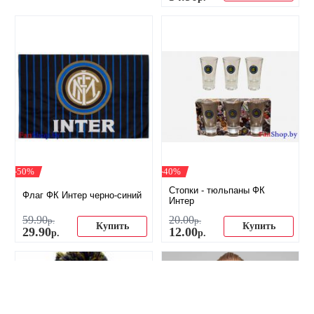
-50%
-40%
Стопки - тюльпаны ФК
Флаг ФК Интер черно-синий
Интер
59
.
90
20
.
00
р.
р.
Купить
Купить
29
.
90
12
.
00
р.
р.