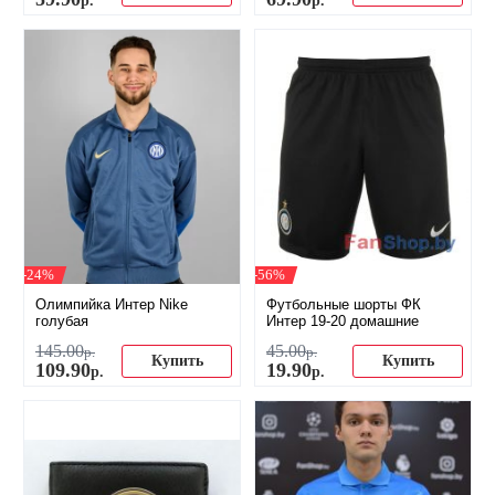
-24%
-56%
Олимпийка Интер Nike
Футбольные шорты ФК
голубая
Интер 19-20 домашние
145
.
00
45
.
00
р.
р.
Купить
Купить
109
.
90
19
.
90
р.
р.