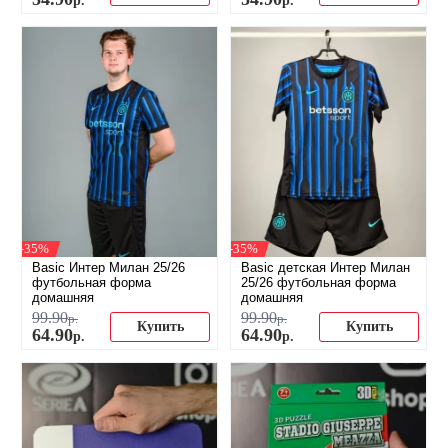
-35%
-35%
Basic Интер Милан 25/26
Basic детская Интер Милан
футбольная форма
25/26 футбольная форма
домашняя
домашняя
99
.
90
99
.
90
р.
р.
Купить
Купить
64
.
90
64
.
90
р.
р.