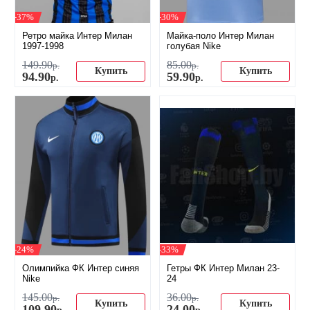
-37%
-30%
Ретро майка Интер Милан
Майка-поло Интер Милан
1997-1998
голубая Nike
149
.
90
85
.
00
р.
р.
Купить
Купить
94
.
90
59
.
90
р.
р.
-24%
-33%
Олимпийка ФК Интер синяя
Гетры ФК Интер Милан 23-
Nike
24
145
.
00
36
.
00
р.
р.
Купить
Купить
109
.
90
24
.
00
р.
р.