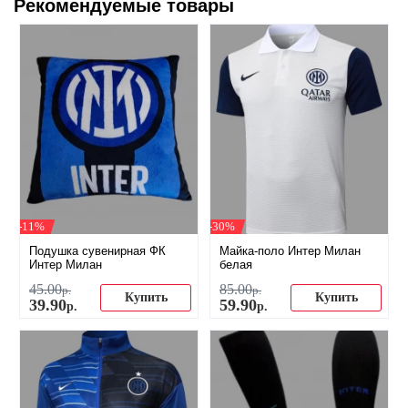
Рекомендуемые товары
-11%
-30%
Подушка сувенирная ФК
Майка-поло Интер Милан
Интер Милан
белая
45
.
00
85
.
00
р.
р.
Купить
Купить
39
.
90
59
.
90
р.
р.