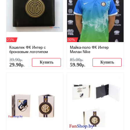
-25%
-30%
Кошелек ФК Интер с
Майка-поло ФК Интер
бронзовым логотипом
Милан Nike
39
.
90
85
.
00
р.
р.
Купить
Купить
29
.
90
59
.
90
р.
р.