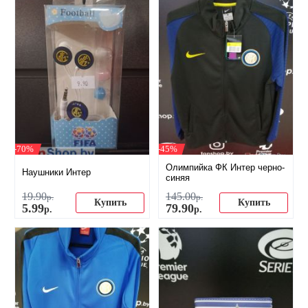
-70%
-45%
Олимпийка ФК Интер черно-
Наушники Интер
синяя
19
.
90
145
.
00
р.
р.
Купить
Купить
5
.
99
79
.
90
р.
р.