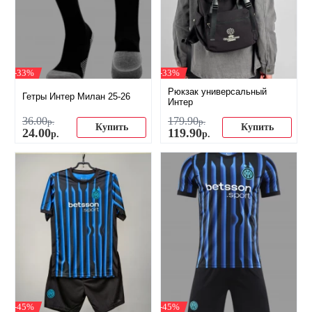
-33%
-33%
Рюкзак универсальный
Гетры Интер Милан 25-26
Интер
36
.
00
179
.
90
р.
р.
Купить
Купить
24
.
00
119
.
90
р.
р.
-45%
-45%