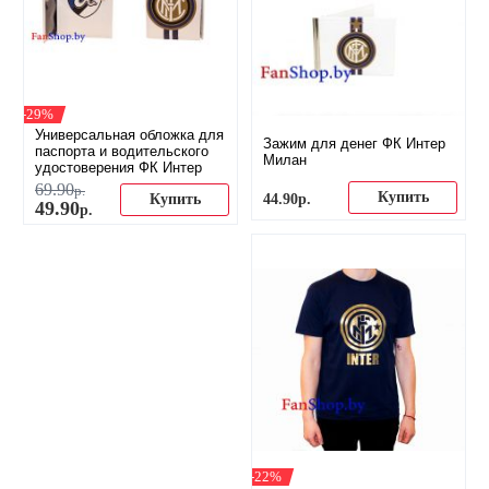
-29%
Универсальная обложка для
Зажим для денег ФК Интер
паспорта и водительского
Милан
удостоверения ФК Интер
69
.
90
р.
Купить
44
.
90
р.
Купить
49
.
90
р.
-22%