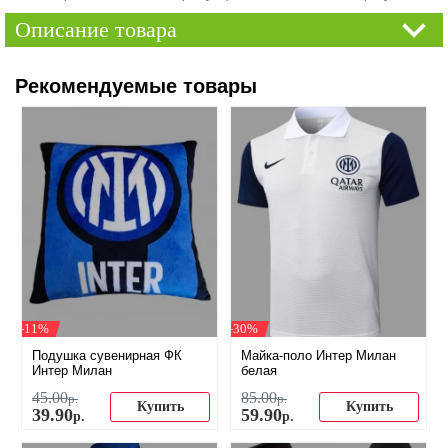
Описание товара
Рекомендуемые товары
-11%
-30%
Подушка сувенирная ФК
Майка-поло Интер Милан
Интер Милан
белая
45
.
00
85
.
00
р.
р.
Купить
Купить
39
.
90
59
.
90
р.
р.