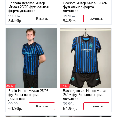
Econom детская Интер
Econom Интер Милан 25/26
Милан 25/26 футбольная
футбольная форма
форма домашняя
домашняя
99
.
90
99
.
90
р.
р.
Купить
Купить
54
.
90
54
.
90
р.
р.
-35%
-35%
Basic Интер Милан 25/26
Basic детская Интер Милан
футбольная форма
25/26 футбольная форма
домашняя
домашняя
99
.
90
99
.
90
р.
р.
Купить
Купить
64
.
90
64
.
90
р.
р.