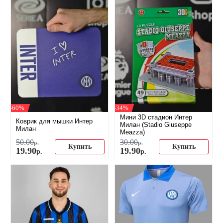
-60%
-34%
Мини 3D стадион Интер
Коврик для мышки Интер
Милан (Stadio Giuseppe
Милан
Meazza)
50
.
00
30
.
00
р.
р.
Купить
Купить
19
.
90
19
.
90
р.
р.