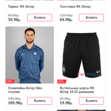
Термос ФК Интер
Толстовка ФК Интер
69
.
90
129
.
90
р.
р.
Купить
Купить
59
.
90
69
.
90
р.
р.
-24%
-56%
Олимпийка Интер Nike
Футбольные шорты ФК
голубая
Интер 19-20 домашние
145
.
00
45
.
00
р.
р.
Купить
Купить
109
.
90
19
.
90
р.
р.