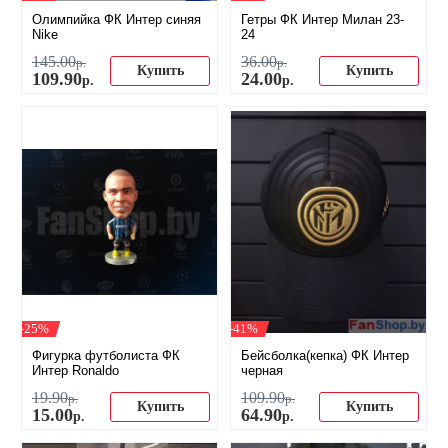
Олимпийка ФК Интер синяя
Гетры ФК Интер Милан 23-
Nike
24
145
.
00
36
.
00
р.
р.
Купить
Купить
109
.
90
24
.
00
р.
р.
-25%
-41%
Фигурка футболиста ФК
Бейсболка(кепка) ФК Интер
Интер Ronaldo
черная
19
.
90
109
.
90
р.
р.
Купить
Купить
15
.
00
64
.
90
р.
р.