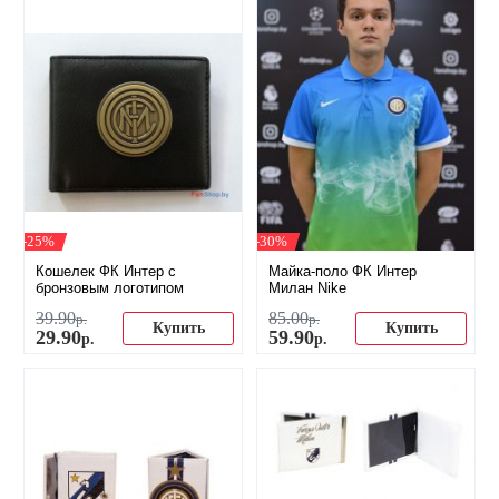
-25%
-30%
Кошелек ФК Интер с
Майка-поло ФК Интер
бронзовым логотипом
Милан Nike
39
.
90
85
.
00
р.
р.
Купить
Купить
29
.
90
59
.
90
р.
р.