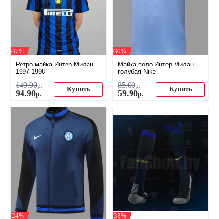
-37%
-30%
Ретро майка Интер Милан
Майка-поло Интер Милан
1997-1998
голубая Nike
149
.
90
85
.
00
р.
р.
Купить
Купить
94
.
90
59
.
90
р.
р.
-24%
-33%