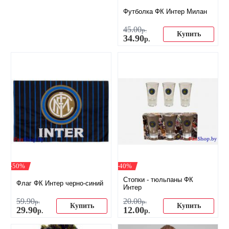
Футболка ФК Интер Милан
45
.
00
р.
Купить
34
.
90
р.
-50%
-40%
Стопки - тюльпаны ФК
Флаг ФК Интер черно-синий
Интер
59
.
90
20
.
00
р.
р.
Купить
Купить
29
.
90
12
.
00
р.
р.