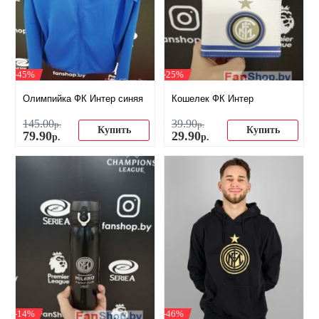
-45%
-25%
Олимпийка ФК Интер синяя
Кошелек ФК Интер
145
.
00
39
.
90
р.
р.
Купить
Купить
79
.
90
29
.
90
р.
р.
-14%
-46%