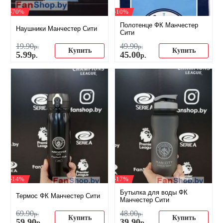
-70%
-10%
Полотенце ФК Манчестер
Наушники Манчестер Сити
Сити
19
.
90
49
.
90
р.
р.
Купить
Купить
5
.
99
45
.
00
р.
р.
-14%
-17%
Бутылка для воды ФК
Термос ФК Манчестер Сити
Манчестер Сити
69
.
90
48
.
00
р.
р.
Купить
Купить
59
.
90
39
.
90
р.
р.