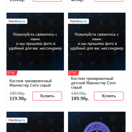
-37%
-27%
Костюм тренировочный
Костюм тренировочный
детский Манчестер Сити
Манчестер Сити серый
серый
189
.
90
149
.
90
р.
р.
Купить
Купить
119
.
90
109
.
90
р.
р.