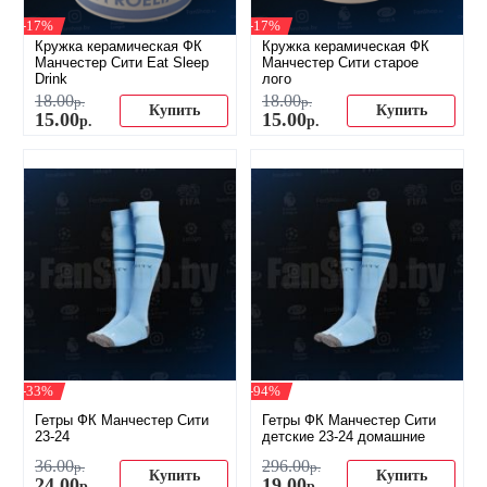
-17%
-17%
Кружка керамическая ФК
Кружка керамическая ФК
Манчестер Сити Eat Sleep
Манчестер Сити старое
Drink
лого
18
.
00
18
.
00
р.
р.
Купить
Купить
15
.
00
15
.
00
р.
р.
-33%
-94%
Гетры ФК Манчестер Сити
Гетры ФК Манчестер Сити
23-24
детские 23-24 домашние
36
.
00
296
.
00
р.
р.
Купить
Купить
24
.
00
19
.
00
р.
р.