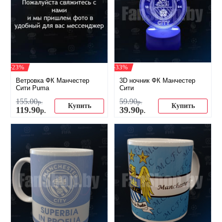
-23%
-33%
Ветровка ФК Манчестер
3D ночник ФК Манчестер
Сити Puma
Сити
155
.
00
59
.
90
р.
р.
Купить
Купить
119
.
90
39
.
90
р.
р.