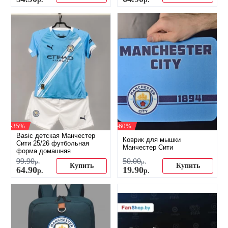
-35%
-60%
Basic детская Манчестер
Коврик для мышки
Сити 25/26 футбольная
Манчестер Сити
форма домашняя
99
.
90
50
.
00
р.
р.
Купить
Купить
64
.
90
19
.
90
р.
р.