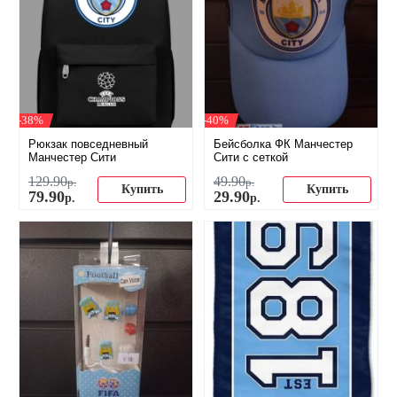
-38%
-40%
Рюкзак повседневный
Бейсболка ФК Манчестер
Манчестер Сити
Сити с сеткой
129
.
90
49
.
90
р.
р.
Купить
Купить
79
.
90
29
.
90
р.
р.