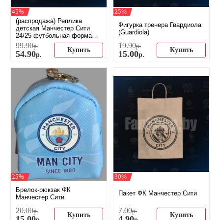
-45%
-25%
(распродажа) Реплика
Фигурка тренера Гвардиола
детская Манчестер Сити
(Guardiola)
24/25 футбольная форма
домашняя
99
.
90
19
.
90
р.
р.
Купить
Купить
54
.
90
15
.
00
р.
р.
-25%
-30%
Брелок-рюкзак ФК
Пакет ФК Манчестер Сити
Манчестер Сити
20
.
00
7
.
00
р.
р.
Купить
Купить
15
.
00
4
.
90
р.
р.