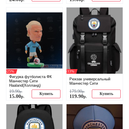
-25%
-33%
Фигурка футболиста ФК
Рюкзак универсальный
Манчестер Сити
Манчестер Сити
Haaland(Холланд)
19
.
90
179
.
90
р.
р.
Купить
Купить
15
.
00
119
.
90
р.
р.