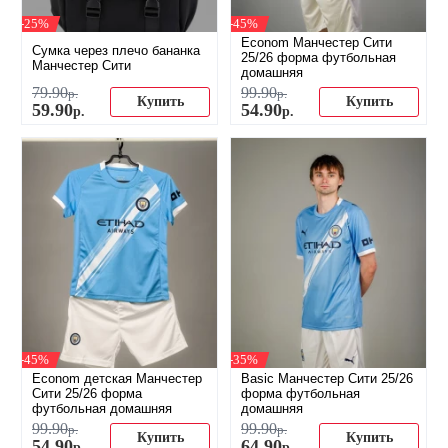
-25%
-45%
Econom Манчестер Сити
Сумка через плечо бананка
25/26 форма футбольная
Манчестер Сити
домашняя
79
.
90
99
.
90
р.
р.
Купить
Купить
59
.
90
54
.
90
р.
р.
-45%
-35%
Econom детская Манчестер
Basic Манчестер Сити 25/26
Сити 25/26 форма
форма футбольная
футбольная домашняя
домашняя
99
.
90
99
.
90
р.
р.
Купить
Купить
54
.
90
64
.
90
р.
р.