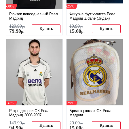
-38%
-25%
Рюкзак повседневный Реал
Фигурка футболиста Реал
Мадрид
Мадрид Zidane (Зидан)
129
.
90
19
.
90
р.
р.
Купить
Купить
79
.
90
15
.
00
р.
р.
-37%
-25%
Ретро джерси ФК Реал
Брелок-рюкзак ФК Реал
Мадрид 2006-2007
Мадрид
149
.
90
20
.
00
р.
р.
Купить
Купить
94
.
90
15
.
00
р.
р.