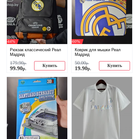
-44%
-60%
Рюкзак классический Реал
Коврик для мышки Реал
Мадрид
Мадрид
179
.
90
50
.
00
р.
р.
Купить
Купить
99
.
90
19
.
90
р.
р.