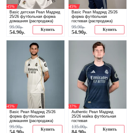
-45%
-45%
Basic детская Реал Мадрид
Basic Реал Мадрид 25/26
25/26 футбольная форма
форма футбольная
домашняя (распродажа)
гостевая (распродажа)
99
.
90
99
.
90
р.
р.
Купить
Купить
54
.
90
54
.
90
р.
р.
-45%
-37%
Basic Реал Мадрид 25/26
Authentic Реал Мадрид
форма футбольная
25/26 майка футбольная
домашняя (распродажа)
гостевая
99
.
90
135
.
00
р.
р.
Купить
Купить
54
.
90
84
.
90
р.
р.