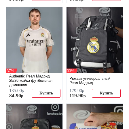
-37%
-33%
Authentic Реал Мадрид
Рюкзак универсальный
25/26 майка футбольная
Реал Мадрид
домашняя
135
.
00
179
.
90
р.
р.
Купить
Купить
84
.
90
119
.
90
р.
р.