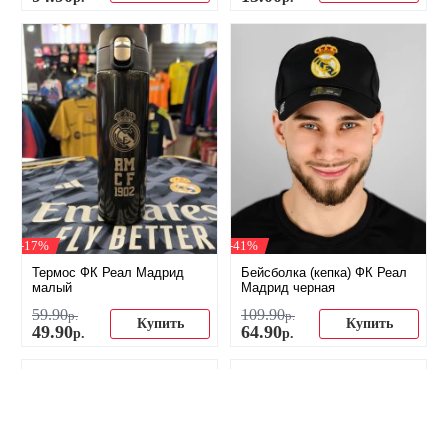
-17%
-41%
Термос ФК Реал Мадрид
Бейсболка (кепка) ФК Реал
малый
Мадрид черная
59
.
90
109
.
90
р.
р.
Купить
Купить
49
.
90
64
.
90
р.
р.