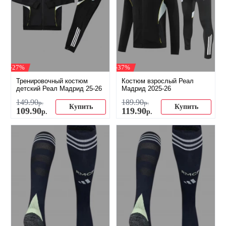
-27%
-37%
Тренировочный костюм
Костюм взрослый Реал
детский Реал Мадрид 25-26
Мадрид 2025-26
149
.
90
189
.
90
р.
р.
Купить
Купить
109
.
90
119
.
90
р.
р.