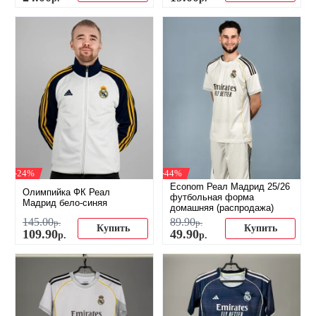
-24%
-44%
Econom Реал Мадрид 25/26
Олимпийка ФК Реал
футбольная форма
Мадрид бело-синяя
домашняя (распродажа)
145
.
00
89
.
90
р.
р.
Купить
Купить
109
.
90
49
.
90
р.
р.