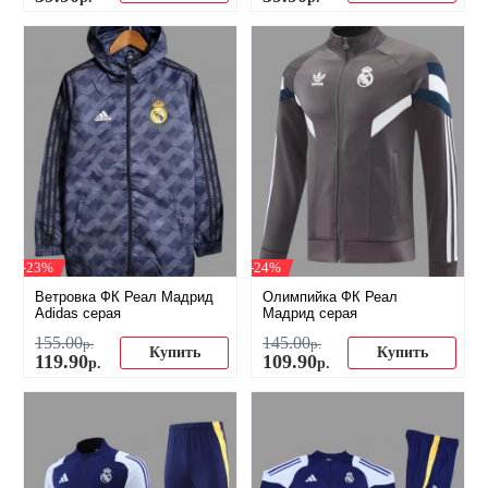
-23%
-24%
Ветровка ФК Реал Мадрид
Олимпийка ФК Реал
Adidas серая
Мадрид серая
155
.
00
145
.
00
р.
р.
Купить
Купить
119
.
90
109
.
90
р.
р.