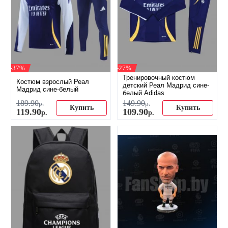
-37%
-27%
Тренировочный костюм
Костюм взрослый Реал
детский Реал Мадрид сине-
Мадрид сине-белый
белый Adidas
189
.
90
149
.
90
р.
р.
Купить
Купить
119
.
90
109
.
90
р.
р.