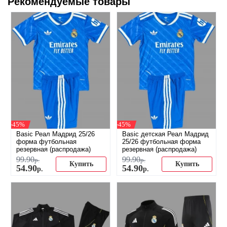
Рекомендуемые товары
-45%
-45%
Basic Реал Мадрид 25/26
Basic детская Реал Мадрид
форма футбольная
25/26 футбольная форма
резервная (распродажа)
резервная (распродажа)
99
.
90
99
.
90
р.
р.
Купить
Купить
54
.
90
54
.
90
р.
р.