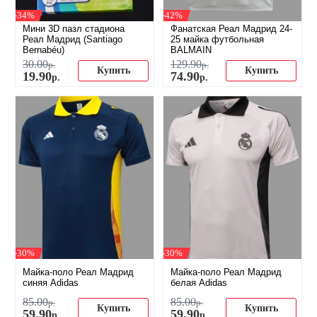
-34%
-42%
Мини 3D пазл стадиона
Фанатская Реал Мадрид 24-
Реал Мадрид (Santiago
25 майка футбольная
Bernabéu)
BALMAIN
30
.
00
129
.
90
р.
р.
Купить
Купить
19
.
90
74
.
90
р.
р.
-30%
-30%
Майка-поло Реал Мадрид
Майка-поло Реал Мадрид
синяя Adidas
белая Adidas
85
.
00
85
.
00
р.
р.
Купить
Купить
59
.
90
59
.
90
р.
р.