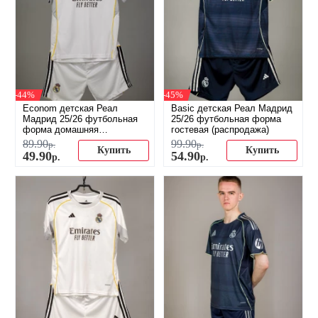
-44%
-45%
Econom детская Реал
Basic детская Реал Мадрид
Мадрид 25/26 футбольная
25/26 футбольная форма
форма домашняя
гостевая (распродажа)
(распродажа)
89
.
90
99
.
90
р.
р.
Купить
Купить
49
.
90
54
.
90
р.
р.