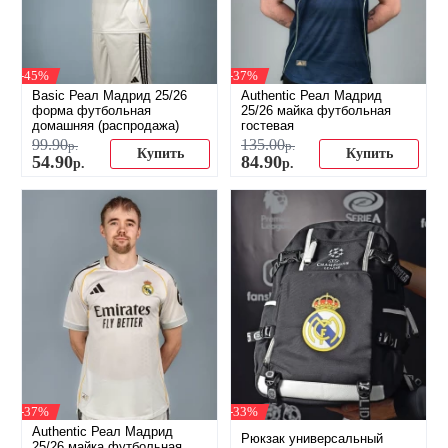
-45%
-37%
Basic Реал Мадрид 25/26
Authentic Реал Мадрид
форма футбольная
25/26 майка футбольная
домашняя (распродажа)
гостевая
99
.
90
135
.
00
р.
р.
Купить
Купить
54
.
90
84
.
90
р.
р.
-37%
-33%
Authentic Реал Мадрид
Рюкзак универсальный
25/26 майка футбольная