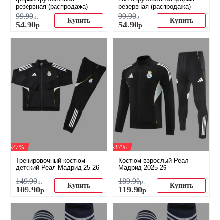
резервная (распродажа)
резервная (распродажа)
99
.
90
99
.
90
р.
р.
Купить
Купить
54
.
90
54
.
90
р.
р.
-27%
-37%
Тренировочный костюм
Костюм взрослый Реал
детский Реал Мадрид 25-26
Мадрид 2025-26
149
.
90
189
.
90
р.
р.
Купить
Купить
109
.
90
119
.
90
р.
р.