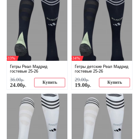
-33%
-34%
Гетры Реал Мадрид
Гетры детские Реал Мадрид
гостевые 25-26
гостевые 25-26
36
.
00
29
.
00
р.
р.
Купить
Купить
24
.
00
19
.
00
р.
р.