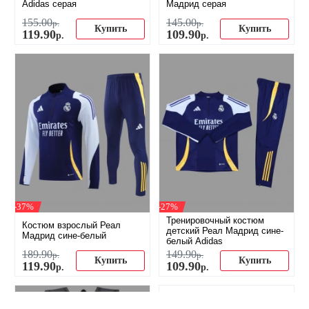
Adidas серая
Мадрид серая
155
.
00
145
.
00
р.
р.
Купить
Купить
119
.
90
109
.
90
р.
р.
-37%
-27%
Тренировочный костюм
Костюм взрослый Реал
детский Реал Мадрид сине-
Мадрид сине-белый
белый Adidas
189
.
90
149
.
90
р.
р.
Купить
Купить
119
.
90
109
.
90
р.
р.