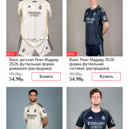
-45%
-45%
Basic детская Реал Мадрид
Basic Реал Мадрид 25/26
25/26 футбольная форма
форма футбольная
домашняя (распродажа)
гостевая (распродажа)
99
.
90
99
.
90
р.
р.
Купить
Купить
54
.
90
54
.
90
р.
р.