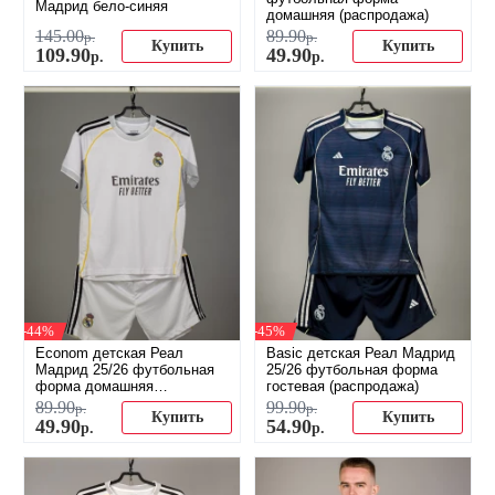
Мадрид бело-синяя
домашняя (распродажа)
145
.
00
89
.
90
р.
р.
Купить
Купить
109
.
90
49
.
90
р.
р.
-44%
-45%
Econom детская Реал
Basic детская Реал Мадрид
Мадрид 25/26 футбольная
25/26 футбольная форма
форма домашняя
гостевая (распродажа)
(распродажа)
89
.
90
99
.
90
р.
р.
Купить
Купить
49
.
90
54
.
90
р.
р.