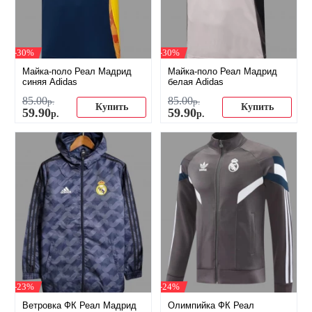
-30%
-30%
Майка-поло Реал Мадрид
Майка-поло Реал Мадрид
синяя Adidas
белая Adidas
85
.
00
85
.
00
р.
р.
Купить
Купить
59
.
90
59
.
90
р.
р.
-23%
-24%
Ветровка ФК Реал Мадрид
Олимпийка ФК Реал