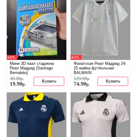
-34%
-42%
Мини 3D пазл стадиона
Фанатская Реал Мадрид 24-
Реал Мадрид (Santiago
25 майка футбольная
Bernabéu)
BALMAIN
30
.
00
129
.
90
р.
р.
Купить
Купить
19
.
90
74
.
90
р.
р.