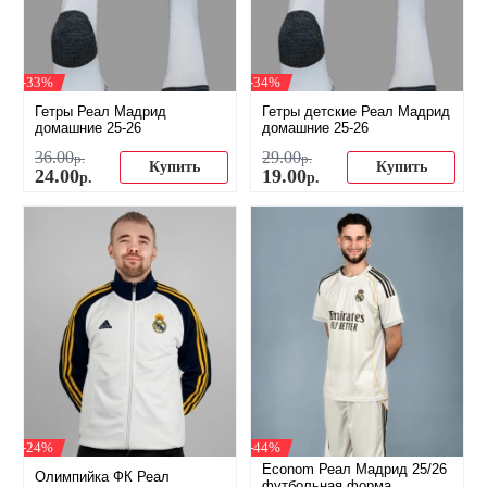
-33%
-34%
Гетры Реал Мадрид
Гетры детские Реал Мадрид
домашние 25-26
домашние 25-26
36
.
00
29
.
00
р.
р.
Купить
Купить
24
.
00
19
.
00
р.
р.
-24%
-44%
Econom Реал Мадрид 25/26
Олимпийка ФК Реал
футбольная форма