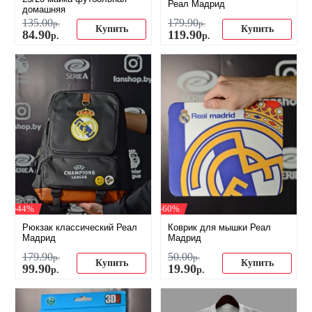
Реал Мадрид
домашняя
135
.
00
179
.
90
р.
р.
Купить
Купить
84
.
90
119
.
90
р.
р.
-44%
-60%
Рюкзак классический Реал
Коврик для мышки Реал
Мадрид
Мадрид
179
.
90
50
.
00
р.
р.
Купить
Купить
99
.
90
19
.
90
р.
р.